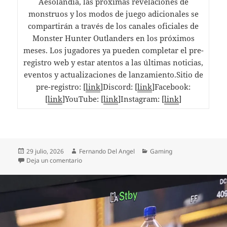
Aesolandia, las próximas revelaciones de
monstruos y los modos de juego adicionales se
compartirán a través de los canales oficiales de
Monster Hunter Outlanders en los próximos
meses. Los jugadores ya pueden completar el pre-
registro web y estar atentos a las últimas noticias,
eventos y actualizaciones de lanzamiento.Sitio de
pre-registro: [
link
]Discord: [
link
]Facebook:
[
link
]YouTube: [
link
]Instagram: [
link
]
Publicado
Autor
Categorías
29 julio, 2026
Fernando Del Angel
Gaming
el
en Garena anuncia oficialmente el lanzamiento de
Deja un comentario