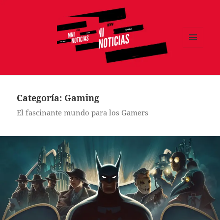
MENÚ
Y
MNI NOTICIAS
WIDGETS
Categoría:
Gaming
El fascinante mundo para los Gamers