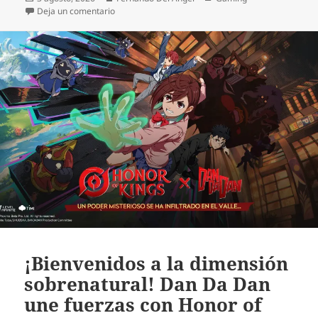
el
en Batman: Caped Crusader – Chronicles ya dispon
Deja un comentario
¡Bienvenidos a la dimensión
sobrenatural! Dan Da Dan
une fuerzas con Honor of