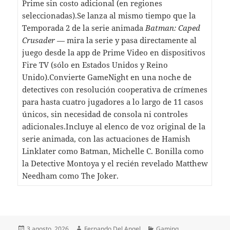
Prime sin costo adicional (en regiones
seleccionadas).Se lanza al mismo tiempo que la
Temporada 2 de la serie animada
Batman: Caped
Crusader
— mira la serie y pasa directamente al
juego desde la app de Prime Video en dispositivos
Fire TV (sólo en Estados Unidos y Reino
Unido).Convierte GameNight en una noche de
detectives con resolución cooperativa de crímenes
para hasta cuatro jugadores a lo largo de 11 casos
únicos, sin necesidad de consola ni controles
adicionales.Incluye al elenco de voz original de la
serie animada, con las actuaciones de Hamish
Linklater como Batman, Michelle C. Bonilla como
la Detective Montoya y el recién revelado Matthew
Needham como The Joker.
Publicado
Autor
Categorías
3 agosto, 2026
Fernando Del Angel
Gaming