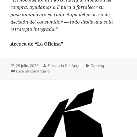
compra, ayudamos a E pura a fortalecer su
posicionamiento en cada etapa del proceso de
decisión del consumidor — todo desde una sola
estrategia integrada.”
Acerca de “La Oficina”
Publicado
Autor
Categorías
29 julio, 2026
Fernando Del Angel
Gaming
el
en E pura y Amazon Ads crean contenido original ins
Deja un comentario