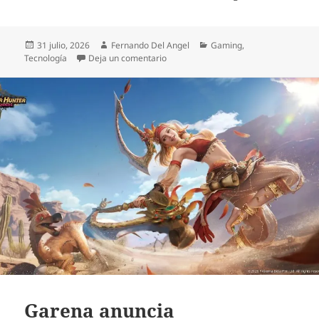
Publicado
Autor
Categorías
31 julio, 2026
Fernando Del Angel
Gaming
,
el
en Reseña: Sony BRAVIA X70, una exper
Tecnología
Deja un comentario
Garena anuncia