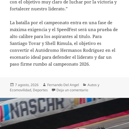
con el objetivo muy claro de luchar por la victoria y
fortalecer nuestro liderato.”
La batalla por el campeonato entra en una fase de
máxima exigencia y el SpeedFest será una prueba de
alto calibre para los aspirantes al título. Para
Santiago Tovar y Shell Rimula, el objetivo es
convertir el Autódromo Hermanos Rodríguez en el
escenario ideal para defender el liderato y dar un
paso firme rumbo al campeonato 2026.
Publicado
Autor
Categorías
7 agosto, 2026
Fernando Del Angel
Autos y
el
en TOVAR DEFIENDE EL 
Ecomovilidad
,
Deportes
Deja un comentario