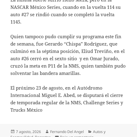
NASCAR México Series, cuando en la vuelta 114 su
auto #27 se rindió cuando se completó la vuelta
1145.
Quien tampoco pudo cumplir su programa este fin
de semana, fue Gerardo “Chispa” Rodríguez, que
culminó en la séptima posición, Eliud Treviño, en el
auto #26 cerró en el sexto sitio y en Omar Jurado,
cruzó la meta en P11 de la NMS, quien también pudo
solventar las bandera amarillas.
El próximo 23 de agosto, en el Autódromo
Internacional Miguel E. Abed, se disputará el cierre
de temporada regular de la NMS, Challenge Series y
Trucks México
Publicado
Autor
Categorías
7 agosto, 2026
Fernando Del Angel
Autos y
el
en Rubén Rovelo consigue