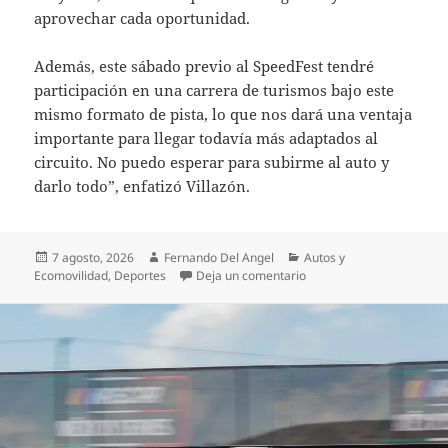
aprovechar cada oportunidad.
Además, este sábado previo al SpeedFest tendré
participación en una carrera de turismos bajo este
mismo formato de pista, lo que nos dará una ventaja
importante para llegar todavía más adaptados al
circuito. No puedo esperar para subirme al auto y
darlo todo”, enfatizó Villazón.
Publicado
Autor
Categorías
7 agosto, 2026
Fernando Del Angel
Autos y
el
en RAFAEL VILLAZÓN L
Ecomovilidad
,
Deportes
Deja un comentario