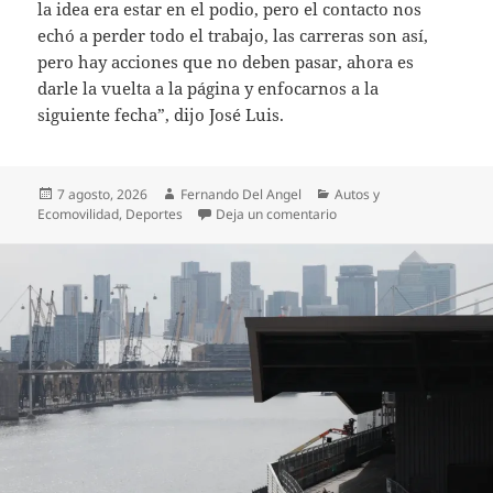
la idea era estar en el podio, pero el contacto nos
echó a perder todo el trabajo, las carreras son así,
pero hay acciones que no deben pasar, ahora es
darle la vuelta a la página y enfocarnos a la
siguiente fecha”, dijo José Luis.
Publicado
Autor
Categorías
7 agosto, 2026
Fernando Del Angel
Autos y
el
en Contacto obliga al aba
Ecomovilidad
,
Deportes
Deja un comentario