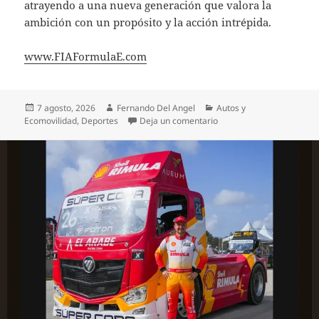
atrayendo a una nueva generación que valora la
ambición con un propósito y la acción intrépida.
www.FIAFormulaE.com
Publicado
Autor
Categorías
7 agosto, 2026
Fernando Del Angel
Autos y
el
en ​Formula E anuncia a gi
Ecomovilidad
,
Deportes
Deja un comentario