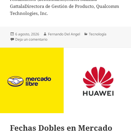
GattalaDirectora de Gestión de Producto, Qualcomm
Technologies, Inc.
Publicado
Autor
Categorías
6 agosto, 2026
Fernando Del Angel
Tecnología
el
en Aplicaciones de IA agéntica que se ejecutan d
Deja un comentario
Fechas Dobles en Mercado