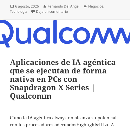
Publicado
Autor
Categorías
6 agosto, 2026
Fernando Del Angel
Negocios
,
el
en MacStore fortalece su presencia e
Tecnología
Deja un comentario
Aplicaciones de IA agéntica
que se ejecutan de forma
nativa en PCs con
Snapdragon X Series |
Qualcomm
Cómo la IA agéntica always-on alcanza su potencial
con los procesadores adecuadosHighlights: La IA