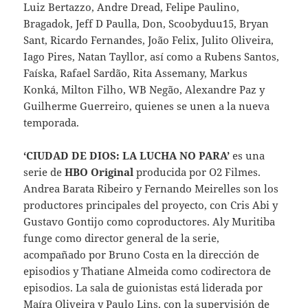
Luiz Bertazzo, Andre Dread, Felipe Paulino,
Bragadok, Jeff D Paulla, Don, Scoobyduu15, Bryan
Sant, Ricardo Fernandes, João Felix, Julito Oliveira,
Iago Pires, Natan Tayllor, así como a Rubens Santos,
Faíska, Rafael Sardão, Rita Assemany, Markus
Konká, Milton Filho, WB Negão, Alexandre Paz y
Guilherme Guerreiro, quienes se unen a la nueva
temporada.
‘CIUDAD DE DIOS: LA LUCHA NO PARA’
es una
serie de
HBO Original
producida por O2 Filmes.
Andrea Barata Ribeiro y Fernando Meirelles son los
productores principales del proyecto, con Cris Abi y
Gustavo Gontijo como coproductores. Aly Muritiba
funge como director general de la serie,
acompañado por Bruno Costa en la dirección de
episodios y Thatiane Almeida como codirectora de
episodios. La sala de guionistas está liderada por
Maíra Oliveira y Paulo Lins, con la supervisión de