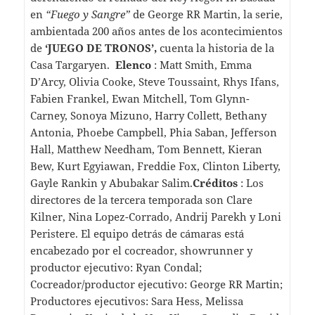
en
“Fuego y Sangre”
de George RR Martin, la serie,
ambientada 200 años antes de los acontecimientos
de
‘JUEGO DE TRONOS’,
cuenta la historia de la
Casa Targaryen.
Elenco
: Matt Smith, Emma
D’Arcy, Olivia Cooke, Steve Toussaint, Rhys Ifans,
Fabien Frankel, Ewan Mitchell, Tom Glynn-
Carney, Sonoya Mizuno, Harry Collett, Bethany
Antonia, Phoebe Campbell, Phia Saban, Jefferson
Hall, Matthew Needham, Tom Bennett, Kieran
Bew, Kurt Egyiawan, Freddie Fox, Clinton Liberty,
Gayle Rankin y Abubakar Salim.
Créditos
: Los
directores de la tercera temporada son Clare
Kilner, Nina Lopez-Corrado, Andrij Parekh y Loni
Peristere. El equipo detrás de cámaras está
encabezado por el cocreador, showrunner y
productor ejecutivo: Ryan Condal;
Cocreador/productor ejecutivo: George RR Martin;
Productores ejecutivos: Sara Hess, Melissa