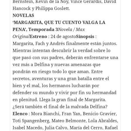
Bernstein, Kevin de la Noy, Vince Gerardis, David
Hancock y Philippa Goslett.
NOVELAS
‘MARGARITA, QUE TU CUENTO VALGA LA
PENA’, Temporada 3
Novela / Max
Original
Estreno
: 24 de agosto
Sinopsis
:
Margarita, Fach y Andrés finalmente están juntos.
Mientras intentan descubrir la verdad sobre lo
que pasó con sus padres, deberán enfrentarse una
vez más a Delfina y nuevas amenazas que
pondrán en riesgo todo lo que aman. Entre
secretos, aventuras y una gran batalla entre el
bien y el mal, los hermanos lucharán por
defender su mundo y vivir por fin su hermandad
en plenitud. Llega la gran final de Margarita.
¿Será también el final de la malvada Delfina?
Elenco
: Mora Bianchi, Fran Yan, Benicio Gravier,
Toti Spangenberg, Mateo Belmonte, Lola Abraldes,
Isabel Macedo, Julia Calvo, María del Cerro, Rafael