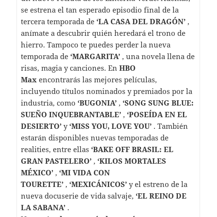
se estrena el tan esperado episodio final de la
tercera temporada de
‘LA CASA DEL DRAGÓN’
,
anímate a descubrir quién heredará el trono de
hierro. Tampoco te puedes perder la nueva
temporada de
‘MARGARITA’
, una novela llena de
risas, magia y canciones. En
HBO
Max
encontrarás las mejores películas,
incluyendo títulos nominados y premiados por la
industria, como
‘BUGONIA’
,
‘SONG SUNG BLUE:
SUEÑO INQUEBRANTABLE’
,
‘POSEÍDA EN EL
DESIERTO’
y
‘MISS YOU, LOVE YOU’
. También
estarán disponibles nuevas temporadas de
realities, entre ellas
‘BAKE OFF BRASIL: EL
GRAN PASTELERO’
,
‘KILOS MORTALES
MÉXICO’
,
‘MI VIDA CON
TOURETTE’
,
‘MEXICÁNICOS’
y el estreno de la
nueva docuserie de vida salvaje,
‘EL REINO DE
LA SABANA’
.