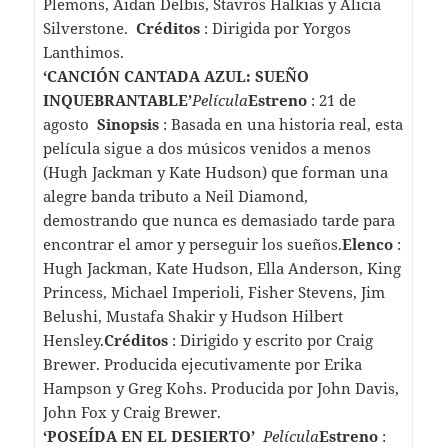
Plemons, Aidan Delbis, Stavros Halkias y Alicia
Silverstone.
Créditos
: Dirigida por Yorgos
Lanthimos.
‘CANCIÓN CANTADA AZUL: SUEÑO
INQUEBRANTABLE’
Película
Estreno
: 21 de
agosto
Sinopsis
: Basada en una historia real, esta
película sigue a dos músicos venidos a menos
(Hugh Jackman y Kate Hudson) que forman una
alegre banda tributo a Neil Diamond,
demostrando que nunca es demasiado tarde para
encontrar el amor y perseguir los sueños.
Elenco
:
Hugh Jackman, Kate Hudson, Ella Anderson, King
Princess, Michael Imperioli, Fisher Stevens, Jim
Belushi, Mustafa Shakir y Hudson Hilbert
Hensley.
Créditos
: Dirigido y escrito por Craig
Brewer. Producida ejecutivamente por Erika
Hampson y Greg Kohs. Producida por John Davis,
John Fox y Craig Brewer.
‘POSEÍDA EN EL DESIERTO’
Película
Estreno
: