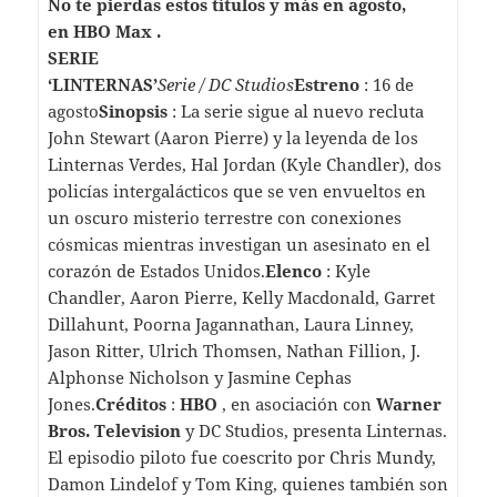
No te pierdas estos títulos y más en agosto,
en HBO Max .
SERIE
‘LINTERNAS’
Serie / DC Studios
Estreno
: 16 de
agosto
Sinopsis
: La serie sigue al nuevo recluta
John Stewart (Aaron Pierre) y la leyenda de los
Linternas Verdes, Hal Jordan (Kyle Chandler), dos
policías intergalácticos que se ven envueltos en
un oscuro misterio terrestre con conexiones
cósmicas mientras investigan un asesinato en el
corazón de Estados Unidos.
Elenco
: Kyle
Chandler, Aaron Pierre, Kelly Macdonald, Garret
Dillahunt, Poorna Jagannathan, Laura Linney,
Jason Ritter, Ulrich Thomsen, Nathan Fillion, J.
Alphonse Nicholson y Jasmine Cephas
Jones.
Créditos
:
HBO
, en asociación con
Warner
Bros. Television
y DC Studios, presenta Linternas.
El episodio piloto fue coescrito por Chris Mundy,
Damon Lindelof y Tom King, quienes también son