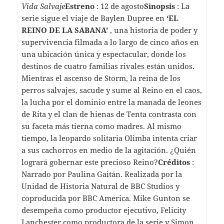
Vida Salvaje
Estreno
: 12 de agosto
Sinopsis
: La
serie sigue el viaje de Baylen Dupree en
‘EL
REINO DE LA SABANA’
, una historia de poder y
supervivencia filmada a lo largo de cinco años en
una ubicación única y espectacular, donde los
destinos de cuatro familias rivales están unidos.
Mientras el ascenso de Storm, la reina de los
perros salvajes, sacude y sume al Reino en el caos,
la lucha por el dominio entre la manada de leones
de Rita y el clan de hienas de Tenta contrasta con
su faceta más tierna como madres. Al mismo
tiempo, la leopardo solitaria Olimba intenta criar
a sus cachorros en medio de la agitación. ¿Quién
logrará gobernar este precioso Reino?
Créditos
:
Narrado por Paulina Gaitán. Realizada por la
Unidad de Historia Natural de BBC Studios y
coproducida por BBC America. Mike Gunton se
desempeña como productor ejecutivo, Felicity
Lanchester como productora de la serie y Simon