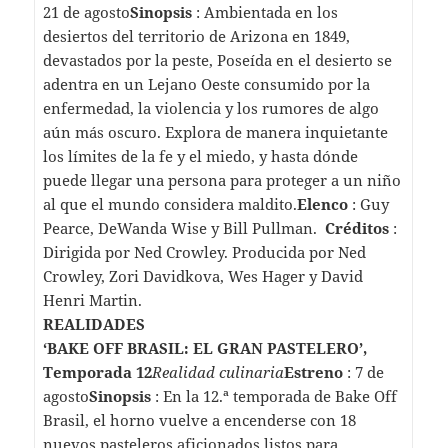
21 de agosto
Sinopsis
: Ambientada en los
desiertos del territorio de Arizona en 1849,
devastados por la peste, Poseída en el desierto se
adentra en un Lejano Oeste consumido por la
enfermedad, la violencia y los rumores de algo
aún más oscuro. Explora de manera inquietante
los límites de la fe y el miedo, y hasta dónde
puede llegar una persona para proteger a un niño
al que el mundo considera maldito.
Elenco
: Guy
Pearce, DeWanda Wise y Bill Pullman.
Créditos
:
Dirigida por Ned Crowley. Producida por Ned
Crowley, Zori Davidkova, Wes Hager y David
Henri Martin.
REALIDADES
‘BAKE OFF BRASIL: EL GRAN PASTELERO’,
Temporada 12
Realidad culinaria
Estreno
: 7 de
agosto
Sinopsis
: En la 12.ª temporada de Bake Off
Brasil, el horno vuelve a encenderse con 18
nuevos pasteleros aficionados listos para