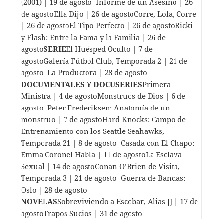
(2001) | 19 de agosto Informe de un Asesino | 26
de agostoElla Dijo | 26 de agostoCorre, Lola, Corre
| 26 de agostoEl Tipo Perfecto | 26 de agostoRicki
y Flash: Entre la Fama y la Familia | 26 de
agosto
SERIE
El Huésped Oculto | 7 de
agostoGalería Fútbol Club, Temporada 2 | 21 de
agosto La Productora | 28 de agosto
DOCUMENTALES Y DOCUSERIES
Primera
Ministra | 4 de agostoMonstruos de Dios | 6 de
agosto Peter Frederiksen: Anatomía de un
monstruo | 7 de agostoHard Knocks: Campo de
Entrenamiento con los Seattle Seahawks,
Temporada 21 | 8 de agosto Casada con El Chapo:
Emma Coronel Habla | 11 de agostoLa Esclava
Sexual | 14 de agostoConan O’Brien de Visita,
Temporada 3 | 21 de agosto Guerra de Bandas:
Oslo | 28 de agosto
NOVELAS
Sobreviviendo a Escobar, Alias ​​JJ | 17 de
agostoTrapos Sucios | 31 de agosto