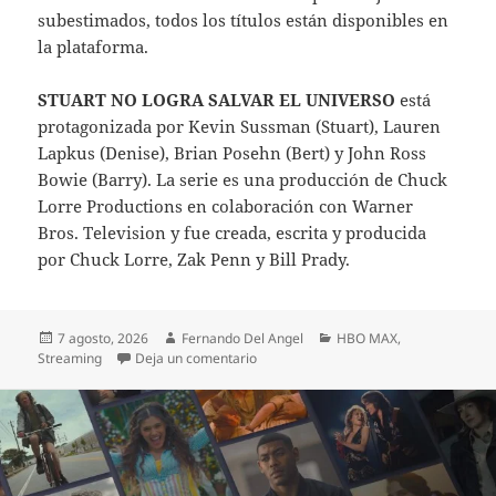
subestimados, todos los títulos están disponibles en
la plataforma.
STUART NO LOGRA SALVAR EL UNIVERSO
está
protagonizada por Kevin Sussman (Stuart), Lauren
Lapkus (Denise), Brian Posehn (Bert) y John Ross
Bowie (Barry). La serie es una producción de Chuck
Lorre Productions en colaboración con Warner
Bros. Television y fue creada, escrita y producida
por Chuck Lorre, Zak Penn y Bill Prady.
Publicado
Autor
Categorías
7 agosto, 2026
Fernando Del Angel
HBO MAX
,
el
en DE STUART A CHANDLER BING: “
Streaming
Deja un comentario