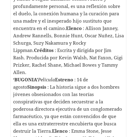
profundamente personal, es una reflexión sobre
el duelo, la conexión humana y la curación para
una madre y el inesperado hijo sustituto que
encuentra en el camino.
Elenco
: Allison Janney,
Andrew Rannells, Bonnie Hunt, Oscar Nuñez, Lisa
Schurga, Suzy Nakamura y Rocky
Lippman.
Créditos
: Escrita y dirigida por Jim
Rash. Producida por Kevin Walsh, Nat Faxon, Gigi
Prizker, Rachel Shane, Michael Bowes y Tammy
Allen.
‘BUGONIA’
Película
Estreno
: 14 de
agosto
Sinopsis
: La historia sigue a dos hombres
jóvenes obsesionados con las teorías
conspirativas que deciden secuestrar a la
poderosa directora ejecutiva de un conglomerado
farmacéutico, ya que están convencidos de que
ella es una extraterrestre encubierta que busca
destruir la Tierra.
Elenco
: Emma Stone, Jesse