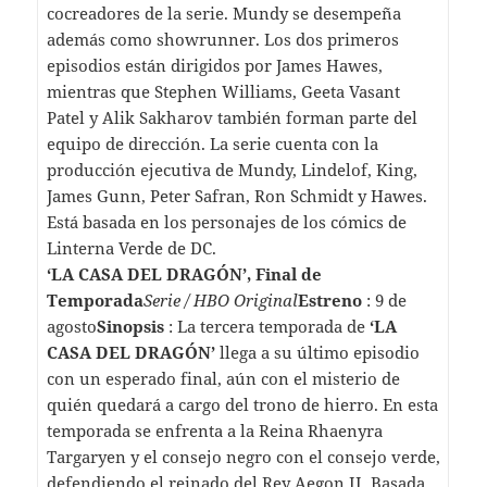
cocreadores de la serie. Mundy se desempeña
además como showrunner. Los dos primeros
episodios están dirigidos por James Hawes,
mientras que Stephen Williams, Geeta Vasant
Patel y Alik Sakharov también forman parte del
equipo de dirección. La serie cuenta con la
producción ejecutiva de Mundy, Lindelof, King,
James Gunn, Peter Safran, Ron Schmidt y Hawes.
Está basada en los personajes de los cómics de
Linterna Verde de DC.
‘LA CASA DEL DRAGÓN’, Final de
Temporada
Serie / HBO Original
Estreno
: 9 de
agosto
Sinopsis
: La tercera temporada de
‘LA
CASA DEL DRAGÓN’
llega a su último episodio
con un esperado final, aún con el misterio de
quién quedará a cargo del trono de hierro. En esta
temporada se enfrenta a la Reina Rhaenyra
Targaryen y el consejo negro con el consejo verde,
defendiendo el reinado del Rey Aegon II. Basada