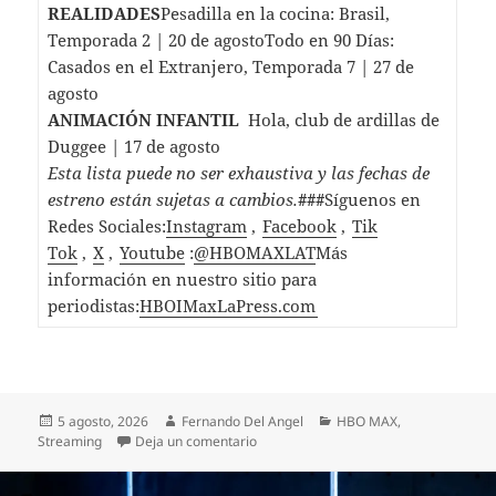
REALIDADES
Pesadilla en la cocina: Brasil,
Temporada 2 | 20 de agostoTodo en 90 Días:
Casados ​​en el Extranjero, Temporada 7 | 27 de
agosto
ANIMACIÓN INFANTIL
Hola, club de ardillas de
Duggee | 17 de agosto
Esta lista puede no ser exhaustiva y las fechas de
estreno están sujetas a cambios.
###
Síguenos en
Redes Sociales:
Instagram
,
Facebook
,
Tik
Tok
,
X
,
Youtube
:
@HBOMAXLAT
Más
información en nuestro sitio para
periodistas:
HBOIMaxLaPress.com
Publicado
Autor
Categorías
5 agosto, 2026
Fernando Del Angel
HBO MAX
,
el
en ESTRENOS DE AGOSTO EN HBO M
Streaming
Deja un comentario