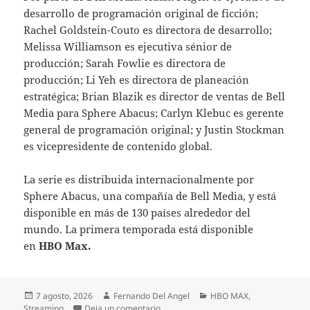
desarrollo de programación original de ficción;
Rachel Goldstein-Couto es directora de desarrollo;
Melissa Williamson es ejecutiva sénior de
producción; Sarah Fowlie es directora de
producción; Li Yeh es directora de planeación
estratégica; Brian Blazik es director de ventas de Bell
Media para Sphere Abacus; Carlyn Klebuc es gerente
general de programación original; y Justin Stockman
es vicepresidente de contenido global.
La serie es distribuida internacionalmente por
Sphere Abacus, una compañía de Bell Media, y está
disponible en más de 130 países alrededor del
mundo. La primera temporada está disponible
en
HBO Max.
Publicado
Autor
Categorías
7 agosto, 2026
Fernando Del Angel
HBO MAX
,
el
en JUSTICE SMITH Y CHARLIE GILLES
Streaming
Deja un comentario