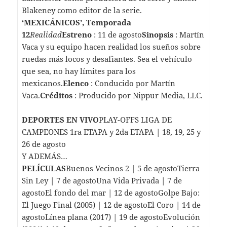
Blakeney como editor de la serie.
‘MEXICÁNICOS’, Temporada
12
Realidad
Estreno
: 11 de agosto
Sinopsis
: Martín
Vaca y su equipo hacen realidad los sueños sobre
ruedas más locos y desafiantes. Sea el vehículo
que sea, no hay límites para los
mexicanos.
Elenco
: Conducido por Martín
Vaca.
Créditos
: Producido por Nippur Media, LLC.
DEPORTES EN VIVO
PLAY-OFFS LIGA DE
CAMPEONES 1ra ETAPA y 2da ETAPA | 18, 19, 25 y
26 de agosto
Y ADEMÁS…
PELÍCULAS
Buenos Vecinos 2 | 5 de agostoTierra
Sin Ley | 7 de agostoUna Vida Privada | 7 de
agostoEl fondo del mar | 12 de agostoGolpe Bajo:
El Juego Final (2005) | 12 de agostoEl Coro | 14 de
agostoLínea plana (2017) | 19 de agostoEvolución