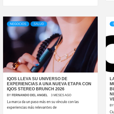
NEGOCIOS
SALUD
IQOS LLEVA SU UNIVERSO DE
L
EXPERIENCIAS A UNA NUEVA ETAPA CON
M
IQOS STEREO BRUNCH 2026
B
N
BY
FERNANDO DEL ANGEL
3 MESES AGO
V
La marca da un paso más en su vínculo con las
BY
experiencias más relevantes de
Ci