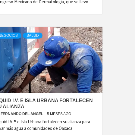
ngreso Mexicano de Dermatología, que se llevó
NEGOCIOS
SALUD
IQUID I.V. E ISLA URBANA FORTALECEN
U ALIANZA
FERNANDO DEL ANGEL
5 MESES AGO
quid I.V. ® e Isla Urbana fortalecen su alianza para
evar más agua a comunidades de Oaxaca