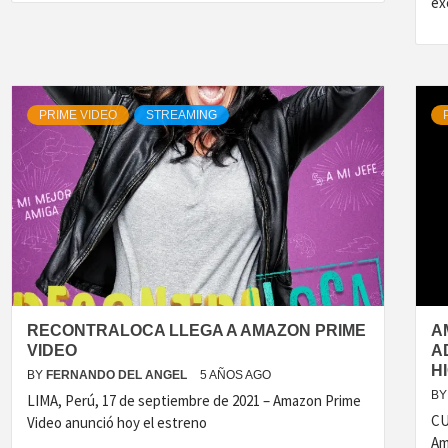
ex
PRIME VIDEO
STREAMING
RECONTRALOCA LLEGA A AMAZON PRIME
A
VIDEO
A
H
BY
FERNANDO DEL ANGEL
5 AÑOS AGO
BY
LIMA, Perú, 17 de septiembre de 2021 – Amazon Prime
CU
Video anunció hoy el estreno
Am