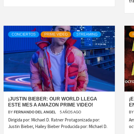
tr
CONCIERTOS
PRIME VIDEO
STREAMING
¡JUSTIN BIEBER: OUR WORLD LLEGA
¡
ESTE MES A AMAZON PRIME VIDEO!
E
BY
FERNANDO DEL ANGEL
5 AÑOS AGO
BY
Dirigida por: Michael D. Ratner Protagonizada por:
Am
Justin Bieber, Hailey Bieber Producida por: Michael D.
oc