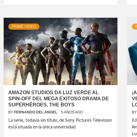
PRIME VIDEO
AMAZON STUDIOS DA LUZ VERDE AL
¡
SPIN-OFF DEL MEGA EXITOSO DRAMA DE
V
SUPERHÉROES, THE BOYS
L
BY
FERNANDO DEL ANGEL
5 AÑOS AGO
BY
La serie, todavía sin título, de Sony Pictures Television
IU
está situada en la única universidad
Am
Lu