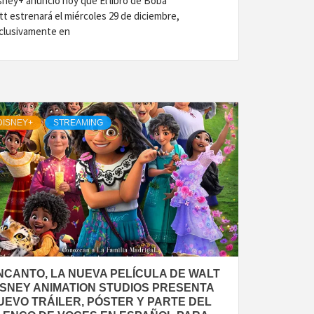
sney+ anunció hoy que El libro de Boba
tt estrenará el miércoles 29 de diciembre,
clusivamente en
DISNEY+
STREAMING
NCANTO, LA NUEVA PELÍCULA DE WALT
ISNEY ANIMATION STUDIOS PRESENTA
UEVO TRÁILER, PÓSTER Y PARTE DEL