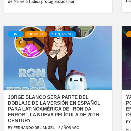
nu
de Marvel Studios protagonizada por
CINE
DISNEY+
STREAMING
JORGE BLANCO SERÁ PARTE DEL
Y
DOBLAJE DE LA VERSIÓN EN ESPAÑOL
P
PARA LATINOAMÉRICA DE “RON DA
E
ERROR”, LA NUEVA PELÍCULA DE 20TH
O
CENTURY
BY
BY
FERNANDO DEL ANGEL
5 AÑOS AGO
En