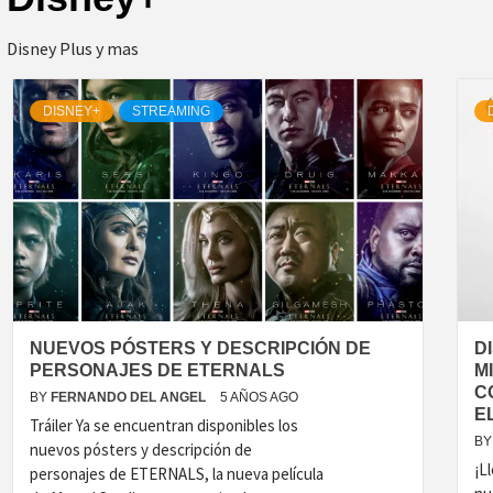
Disney Plus y mas
DISNEY+
STREAMING
NUEVOS PÓSTERS Y DESCRIPCIÓN DE
D
PERSONAJES DE ETERNALS
M
C
BY
FERNANDO DEL ANGEL
5 AÑOS AGO
E
Tráiler Ya se encuentran disponibles los
BY
nuevos pósters y descripción de
¡L
personajes de ETERNALS, la nueva película