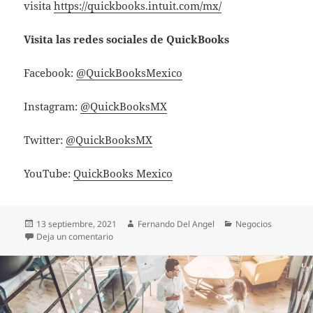
visita
https://quickbooks.intuit.com/mx/
Visita las redes sociales de QuickBooks
Facebook:
@QuickBooksMexico
Instagram:
@QuickBooksMX
Twitter:
@QuickBooksMX
YouTube:
QuickBooks Mexico
Publicado
Autor
Categorías
13 septiembre, 2021
Fernando Del Angel
Negocios
el
en Carencia de herramientas para la toma de decis
Deja un comentario