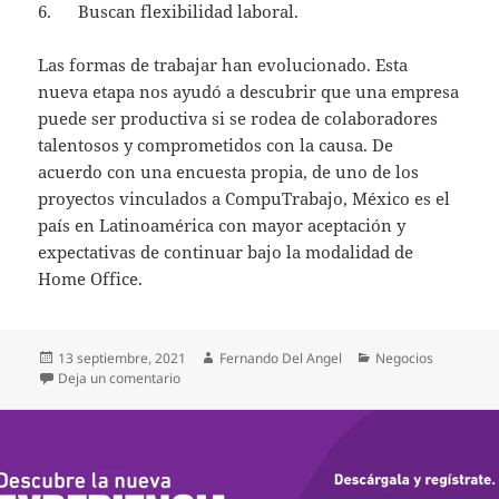
6. Buscan flexibilidad laboral.
Las formas de trabajar han evolucionado. Esta
nueva etapa nos ayudó a descubrir que una empresa
puede ser productiva si se rodea de colaboradores
talentosos y comprometidos con la causa. De
acuerdo con una encuesta propia, de uno de los
proyectos vinculados a CompuTrabajo, México es el
país en Latinoamérica con mayor aceptación y
expectativas de continuar bajo la modalidad de
Home Office.
Publicado
Autor
Categorías
13 septiembre, 2021
Fernando Del Angel
Negocios
el
en 6 lecciones que han aprendido los cazatalentos
Deja un comentario