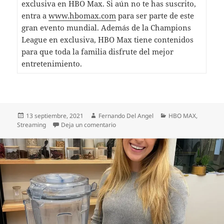
exclusiva en HBO Max. Si aún no te has suscrito,
entra a
www.hbomax.com
para ser parte de este
gran evento mundial. Además de la Champions
League en exclusiva, HBO Max tiene contenidos
para que toda la familia disfrute del mejor
entretenimiento.
Publicado
Autor
Categorías
13 septiembre, 2021
Fernando Del Angel
HBO MAX
,
el
en SOLO EN HBO MAX: CHELSEA DEFE
Streaming
Deja un comentario