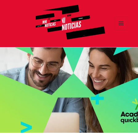
MENÚ
Y
MNI NOTICIAS
WIDGETS