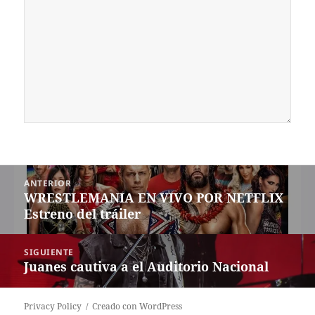
Navegación
ANTERIOR
de
WRESTLEMANIA EN VIVO POR NETFLIX
Entrada
entradas
Estreno del tráiler
anterior:
SIGUIENTE
Juanes cautiva a el Auditorio Nacional
Siguiente
entrada:
Privacy Policy
Creado con WordPress