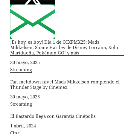
¡Es hoy, es hoy! Día 1 de CCXPMX25: Mads
Mikkelsen, Shane Hartley de Disney Lorcana, Xolo
Maridueña, Pokémon GO! y más
Fecha
30 mayo, 2025
In relation to
Streaming
Fan meltdown nivel Mads Mikkelsen rompiendo el
Thunder Stage by Cinemex
Fecha
30 mayo, 2025
In relation to
Streaming
El Bastardo llega con Garantía Cinépolis
Fecha
1 abril, 2024
In relation to
Cine