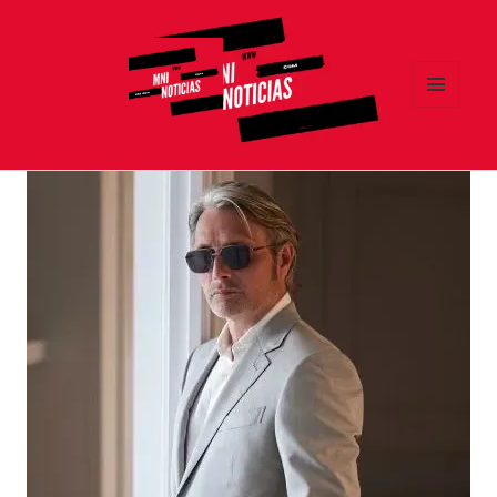
MENÚ
Y
MNI NOTICIAS
WIDGETS