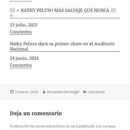
🧜‍♀️ ⭐ NATHY PELUSO MÁS SALVAJE QUE NUNCA 🧜‍♀️
⭐
Fecha
13 julio, 2023
In relation to
Conciertos
Nathy Peluso dará su primer show en el Auditorio
Nacional
Fecha
24 junio, 2024
In relation to
Conciertos
Publicado
Autor
Categorías
5 marzo, 2025
Fernando Del Angel
Conciertos
el
Deja un comentario
Tu dirección de correo electrónico no será publicada.
Los campos