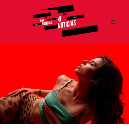
MENÚ
Y
MNI NOTICIAS
WIDGETS