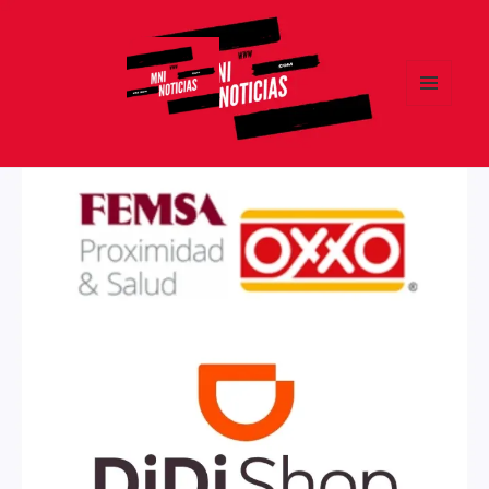
MENÚ
Y
MNI NOTICIAS
WIDGETS