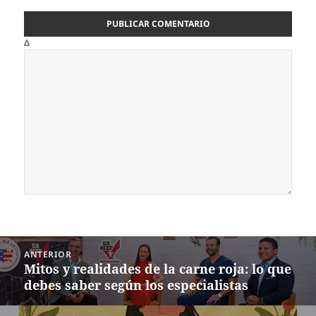
Δ
Navegación
ANTERIOR
de
Mitos y realidades de la carne roja: lo que
Entrada
entradas
debes saber según los especialistas
anterior: