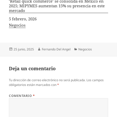
‘Retail quick commerce’ se consolida en México en
2025; MIPYMES aumentan 15% su presencia en este
mercado
Fecha
5 febrero, 2026
In relation to
Negocios
Publicado
Autor
Categorías
25 junio, 2025
Fernando Del Angel
Negocios
el
Deja un comentario
Tu dirección de correo electrónico no será publicada.
Los campos
obligatorios están marcados con
*
COMENTARIO
*