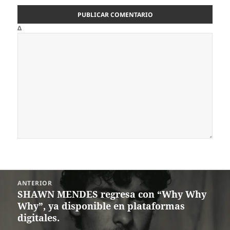
Δ
Navegación
ANTERIOR
de
SHAWN MENDES regresa con “Why Why
Entrada
entradas
Why”, ya disponible en plataformas
anterior:
digitales.