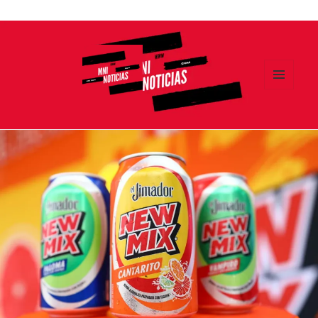
Ir
al
contenido
MENÚ
Y
MNI NOTICIAS
WIDGETS