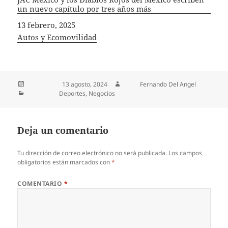
un nuevo capítulo por tres años más
Fecha
13 febrero, 2025
In relation to
Autos y Ecomovilidad
Publicado el
13 agosto, 2024
Autor
Fernando Del Angel
Categorías
Deportes
,
Negocios
Deja un comentario
Tu dirección de correo electrónico no será publicada.
Los campos
obligatorios están marcados con
*
COMENTARIO
*