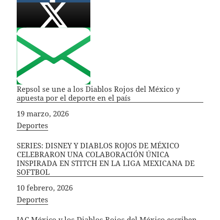
Repsol se une a los Diablos Rojos del México y
apuesta por el deporte en el país
Fecha
19 marzo, 2026
In relation to
Deportes
SERIES: DISNEY Y DIABLOS ROJOS DE MÉXICO
CELEBRARON UNA COLABORACIÓN ÚNICA
INSPIRADA EN STITCH EN LA LIGA MEXICANA DE
SOFTBOL
Fecha
10 febrero, 2026
In relation to
Deportes
JAC México y los Diablos Rojos del México escriben