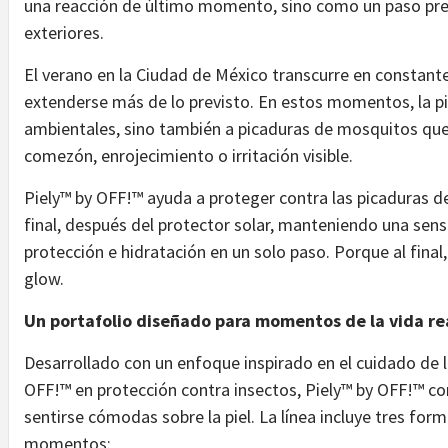
una reacción de último momento, sino como un paso pre
exteriores.
El verano en la Ciudad de México transcurre en constant
extenderse más de lo previsto. En estos momentos, la pie
ambientales, sino también a picaduras de mosquitos q
comezón, enrojecimiento o irritación visible.
Piely™ by OFF!™ ayuda a proteger contra las picaduras 
final, después del protector solar, manteniendo una sen
protección e hidratación en un solo paso. Porque al fina
glow.
Un portafolio diseñado para momentos de la vida re
Desarrollado con un enfoque inspirado en el cuidado de la
OFF!™ en protección contra insectos, Piely™ by OFF!™ c
sentirse cómodas sobre la piel. La línea incluye tres fo
momentos: