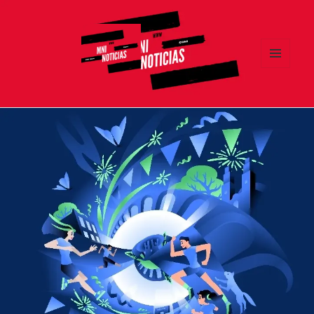
MENÚ
Y
MNI NOTICIAS
WIDGETS