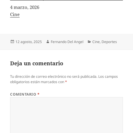
Fecha
4 marzo, 2026
In relation to
Cine
Publicado
Autor
Categorías
12 agosto, 2025
Fernando Del Angel
Cine
,
Deportes
el
Deja un comentario
Tu dirección de correo electrónico no será publicada.
Los campos
obligatorios están marcados con
*
COMENTARIO
*