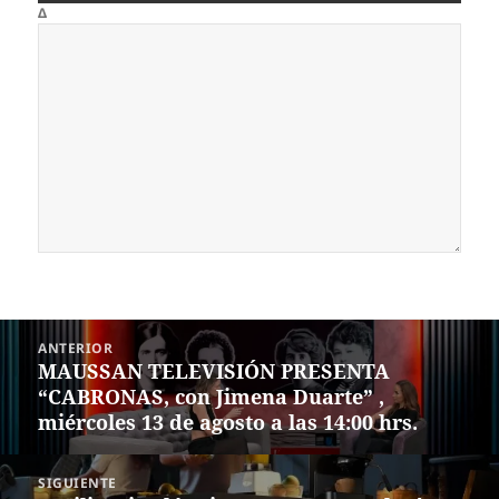
Δ
Navegación
ANTERIOR
de
MAUSSAN TELEVISIÓN PRESENTA
Entrada
entradas
“CABRONAS, con Jimena Duarte” ,
anterior:
miércoles 13 de agosto a las 14:00 hrs.
SIGUIENTE