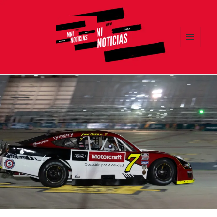
MENÚ
Y
MNI NOTICIAS
WIDGETS