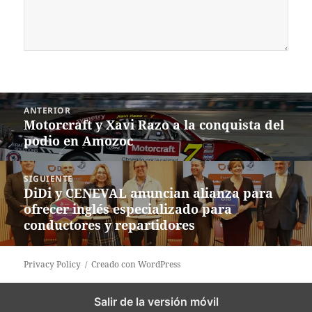
Navegación
ANTERIOR
de
Motorcraft y Xavi Razo a la conquista del
Entrada
entradas
podio en Amozoc
anterior:
SIGUIENTE
DiDi y CENEVAL anuncian alianza para
Siguiente
ofrecer inglés especializado para
entrada:
conductores y repartidores
Privacy Policy
Creado con WordPress
Salir de la versión móvil