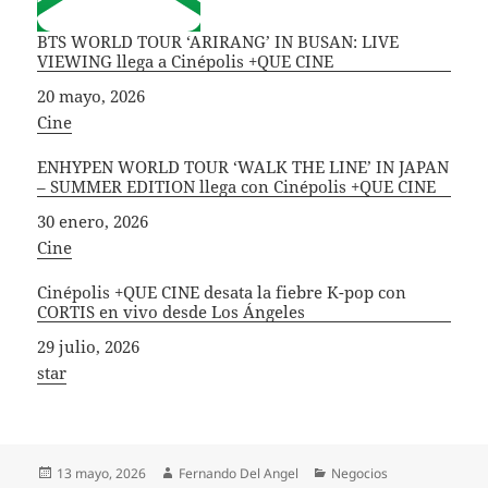
BTS WORLD TOUR ‘ARIRANG’ IN BUSAN: LIVE
VIEWING llega a Cinépolis +QUE CINE
Fecha
20 mayo, 2026
In relation to
Cine
ENHYPEN WORLD TOUR ‘WALK THE LINE’ IN JAPAN
– SUMMER EDITION llega con Cinépolis +QUE CINE
Fecha
30 enero, 2026
In relation to
Cine
Cinépolis +QUE CINE desata la fiebre K-pop con
CORTIS en vivo desde Los Ángeles
Fecha
29 julio, 2026
In relation to
star
Publicado
Autor
Categorías
13 mayo, 2026
Fernando Del Angel
Negocios