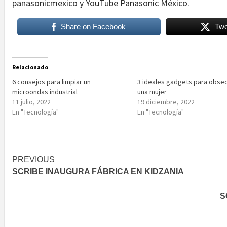
panasonicmexico y YouTube Panasonic México.
Share on Facebook
Twe
Relacionado
6 consejos para limpiar un
3 ideales gadgets para obseq
microondas industrial
una mujer
11 julio, 2022
19 diciembre, 2022
En "Tecnología"
En "Tecnología"
Post
PREVIOUS
SCRIBE INAUGURA FÁBRICA EN KIDZANIA
navigation
S