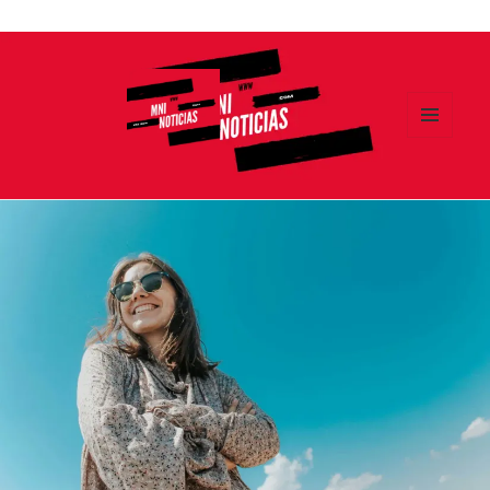
Ir
al
contenido
MENÚ
Y
MNI NOTICIAS
WIDGETS