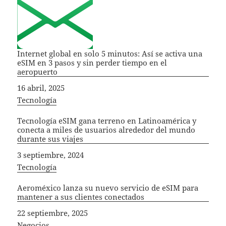
Internet global en solo 5 minutos: Así se activa una
eSIM en 3 pasos y sin perder tiempo en el
aeropuerto
Fecha
16 abril, 2025
In relation to
Tecnología
Tecnología eSIM gana terreno en Latinoamérica y
conecta a miles de usuarios alrededor del mundo
durante sus viajes
Fecha
3 septiembre, 2024
In relation to
Tecnología
Aeroméxico lanza su nuevo servicio de eSIM para
mantener a sus clientes conectados
Fecha
22 septiembre, 2025
In relation to
Negocios