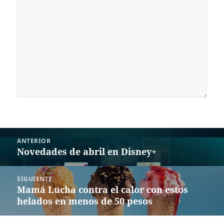
Navegación
ANTERIOR
de
Novedades de abril en Disney+
Entrada
entradas
anterior:
SIGUIENTE
Mamá Lucha contra el calor con estos
Siguiente
helados en menos de 50 pesos
entrada: