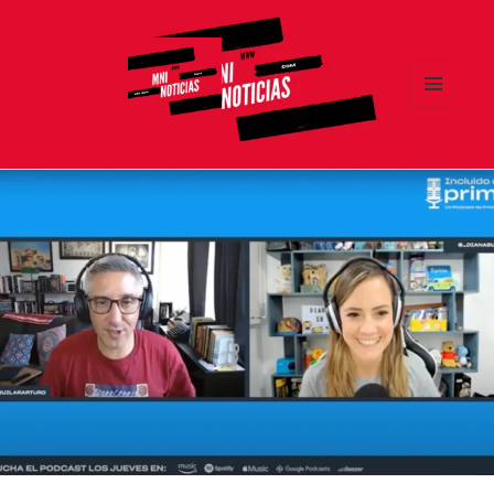
MENÚ
Y
MNI NOTICIAS
WIDGETS