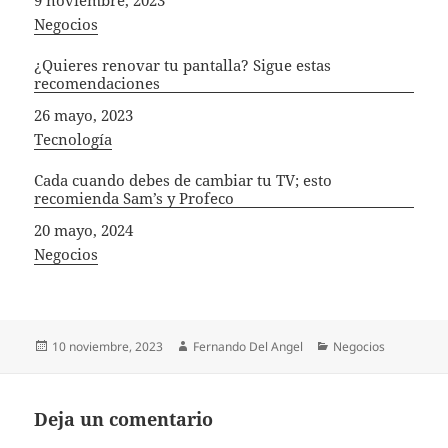
In relation to
Negocios
¿Quieres renovar tu pantalla? Sigue estas
recomendaciones
Fecha
26 mayo, 2023
In relation to
Tecnología
Cada cuando debes de cambiar tu TV; esto
recomienda Sam’s y Profeco
Fecha
20 mayo, 2024
In relation to
Negocios
Publicado
Autor
Categorías
10 noviembre, 2023
Fernando Del Angel
Negocios
el
Deja un comentario