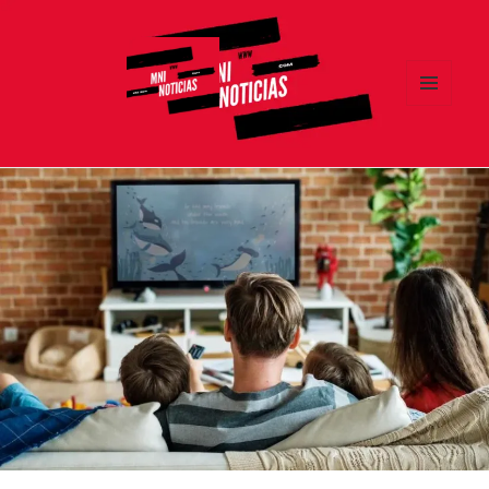
MENÚ
Y
MNI NOTICIAS
WIDGETS