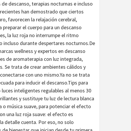
 de descanso, terapias nocturnas e incluso
s recientes han demostrado que ciertos
o, favorecen la relajación cerebral,
a preparar el cuerpo para un descanso
es, la luz roja no interrumpe el ritmo
r o incluso durante despertares nocturnos.De
 marcas wellness y expertos en descanso
es de aromaterapia con luz integrada,
s. Se trata de crear ambientes cálidos y
reconectarse con uno mismo.Ya no se trata
decuada para inducir el descanso.Tips para
 o luces inteligentes regulables al menos 30
illantes y sustituye tu luz de lectura blanca
o música suave, para potenciar el efecto
on una luz roja suave: el efecto es
 detalle cuenta. Por eso, no solo
de bienestar que inician desde tu primera