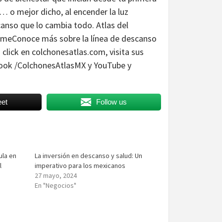
z… o mejor dicho, al encender la luz
anso que lo cambia todo. Atlas del
ermeConoce más sobre la línea de descanso
 click en colchonesatlas.com, visita sus
book /ColchonesAtlasMX y YouTube y
et
Follow us
ula en
La inversión en descanso y salud: Un
l
imperativo para los mexicanos
27 mayo, 2024
En "Negocios"