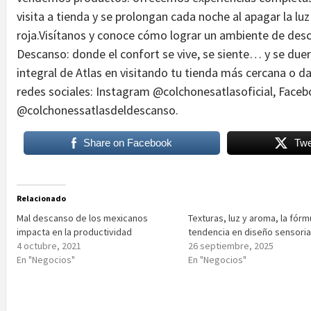
visita a tienda y se prolongan cada noche al apagar la lu
roja.Visítanos y conoce cómo lograr un ambiente de desc
Descanso: donde el confort se vive, se siente… y se du
integral de Atlas en visitando tu tienda más cercana o da
redes sociales: Instagram @colchonesatlasoficial, Face
@colchonessatlasdeldescanso.
Share on Facebook
Twe
Relacionado
Mal descanso de los mexicanos
Texturas, luz y aroma, la fórm
impacta en la productividad
tendencia en diseño sensoria
4 octubre, 2021
26 septiembre, 2025
En "Negocios"
En "Negocios"