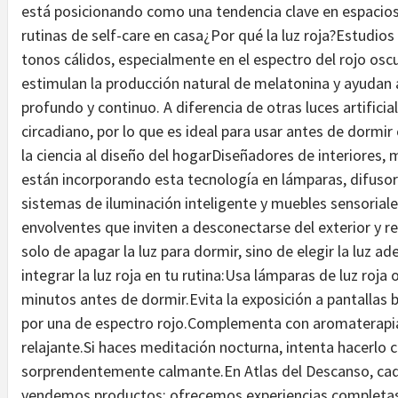
está posicionando como una tendencia clave en espacios
rutinas de self-care en casa¿Por qué la luz roja?Estudio
tonos cálidos, especialmente en el espectro del rojo oscur
estimulan la producción natural de melatonina y ayudan 
profundo y continuo. A diferencia de otras luces artificial
circadiano, por lo que es ideal para usar antes de dormi
la ciencia al diseño del hogarDiseñadores de interiores,
están incorporando esta tecnología en lámparas, difusor
sistemas de iluminación inteligente y muebles sensoriale
envolventes que inviten a desconectarse del exterior y 
solo de apagar la luz para dormir, sino de elegir la luz a
integrar la luz roja en tu rutina:Usa lámparas de luz roja
minutos antes de dormir.Evita la exposición a pantallas br
por una de espectro rojo.Complementa con aromaterapia 
relajante.Si haces meditación nocturna, intenta hacerlo c
sorprendentemente calmante.En Atlas del Descanso, cada
vendemos productos: ofrecemos experiencias completas 