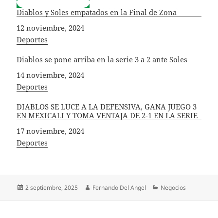
Diablos y Soles empatados en la Final de Zona
Fecha
12 noviembre, 2024
In relation to
Deportes
Diablos se pone arriba en la serie 3 a 2 ante Soles
Fecha
14 noviembre, 2024
In relation to
Deportes
DIABLOS SE LUCE A LA DEFENSIVA, GANA JUEGO 3
EN MEXICALI Y TOMA VENTAJA DE 2-1 EN LA SERIE
Fecha
17 noviembre, 2024
In relation to
Deportes
Publicado
Autor
Categorías
2 septiembre, 2025
Fernando Del Angel
Negocios
el