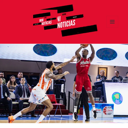
MENÚ
Y
MNI NOTICIAS
WIDGETS