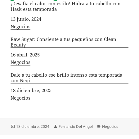
¡Desafía el calor con estilo! Hidrata tu cabello con
Hask esta temporada
Fecha
13 junio, 2024
In relation to
Negocios
Raw Sugar: Consiente a tus pequeños con Clean
Beauty
Fecha
16 abril, 2025
In relation to
Negocios
Dale a tu cabello ese brillo intenso esta temporada
con Neqi
Fecha
18 diciembre, 2025
In relation to
Negocios
Publicado
Autor
Categorías
18 diciembre, 2024
Fernando Del Angel
Negocios
el