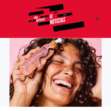
MENÚ
Y
MNI NOTICIAS
WIDGETS