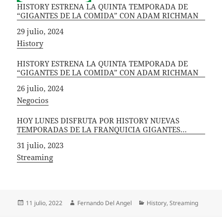
HISTORY ESTRENA LA QUINTA TEMPORADA DE
“GIGANTES DE LA COMIDA” CON ADAM RICHMAN
Fecha
29 julio, 2024
In relation to
History
HISTORY ESTRENA LA QUINTA TEMPORADA DE
“GIGANTES DE LA COMIDA” CON ADAM RICHMAN
Fecha
26 julio, 2024
In relation to
Negocios
HOY LUNES DISFRUTA POR HISTORY NUEVAS
TEMPORADAS DE LA FRANQUICIA GIGANTES…
Fecha
31 julio, 2023
In relation to
Streaming
Publicado
Autor
Categorías
11 julio, 2022
Fernando Del Angel
History
,
Streaming
el