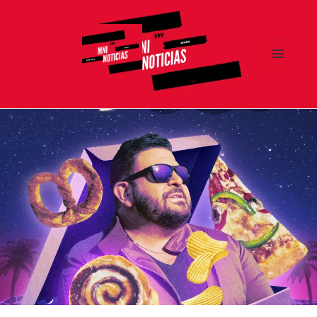
MENÚ
Y
MNI NOTICIAS
WIDGETS