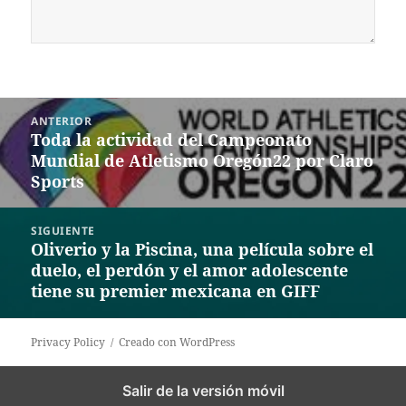
Navegación
ANTERIOR
de
Toda la actividad del Campeonato
Entrada
entradas
Mundial de Atletismo Oregón22 por Claro
anterior:
Sports
SIGUIENTE
Oliverio y la Piscina, una película sobre el
Siguiente
duelo, el perdón y el amor adolescente
entrada:
tiene su premier mexicana en GIFF
Privacy Policy
Creado con WordPress
Salir de la versión móvil