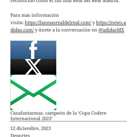
reconocido como el fan más Real del Real Madrid.
Para más información
visita:
https://fanmasrealdelreal.com/
y
https://news.a
didas.com/
y únete a la conversación en
@adidasMX
Cazafantasmas, campeón de la ‘Copa Codere
Internacional 2023’
Fecha
12 diciembre, 2023
In relation to
Deportes