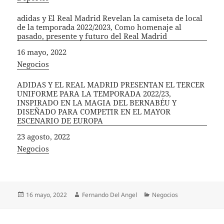
adidas y El Real Madrid Revelan la camiseta de local
de la temporada 2022/2023, Como homenaje al
pasado, presente y futuro del Real Madrid
Fecha
16 mayo, 2022
In relation to
Negocios
ADIDAS Y EL REAL MADRID PRESENTAN EL TERCER
UNIFORME PARA LA TEMPORADA 2022/23,
INSPIRADO EN LA MAGIA DEL BERNABÉU Y
DISEÑADO PARA COMPETIR EN EL MAYOR
ESCENARIO DE EUROPA
Fecha
23 agosto, 2022
In relation to
Negocios
Publicado
Autor
Categorías
16 mayo, 2022
Fernando Del Angel
Negocios
el