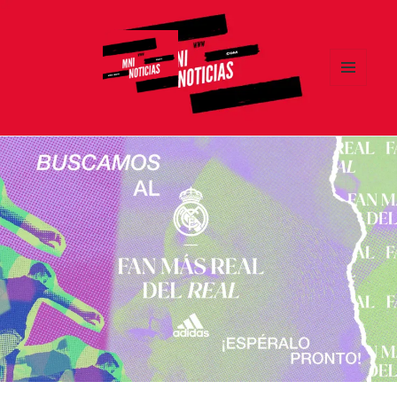
MENÚ
Y
MNI NOTICIAS
WIDGETS