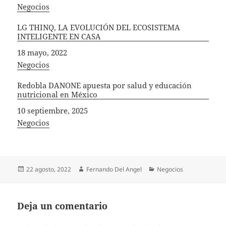
In relation to
Negocios
LG THINQ, LA EVOLUCIÓN DEL ECOSISTEMA
INTELIGENTE EN CASA
Fecha
18 mayo, 2022
In relation to
Negocios
Redobla DANONE apuesta por salud y educación
nutricional en México
Fecha
10 septiembre, 2025
In relation to
Negocios
Publicado
Autor
Categorías
22 agosto, 2022
Fernando Del Angel
Negocios
el
Deja un comentario