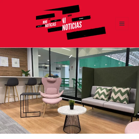
MENÚ
Y
MNI NOTICIAS
WIDGETS