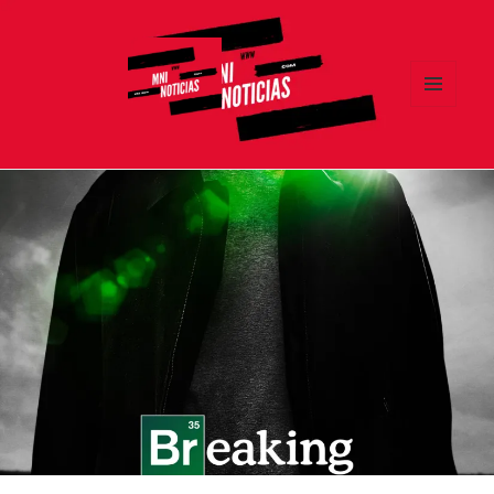
MENÚ
Y
MNI NOTICIAS
WIDGETS