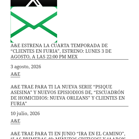
A&E ESTRENA LA CUARTA TEMPORADA DE
“CLIENTES EN FURIA”, ESTRENO: LUNES 3 DE
AGOSTO, A LAS 22:00 PM MEX
Fecha
3 agosto, 2026
In relation to
A&E
A&E TRAE PARA TI LA NUEVA SERIE “PSIQUE
ASESINA” Y NUEVOS EPISIODIOS DE, “ESCUADRÓN
DE HOMICIDIOS: NUEVA ORLEANS” Y CLIENTES EN
FURIA”
Fecha
10 julio, 2026
In relation to
A&E
A&E TRAE PARA TI EN JUNIO “IRA EN EL CAMINO”,
“LAS PRIMERAS 48: MINUTOS CRITICOS” Y “AARON