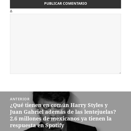
Δ
Navegación
ANTERIOR
de
¿Qué tienen en común Harry Styles y
Entrada
entradas
Juan Gabriel además de las lentejuelas?
anterior:
2.6 millones de mexicanos ya tienen la
respuesta en Spotify