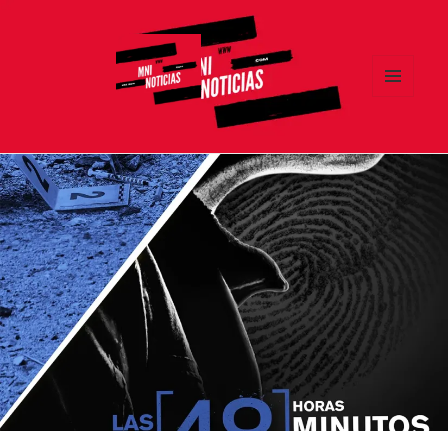
MENÚ
Y
MNI NOTICIAS
WIDGETS