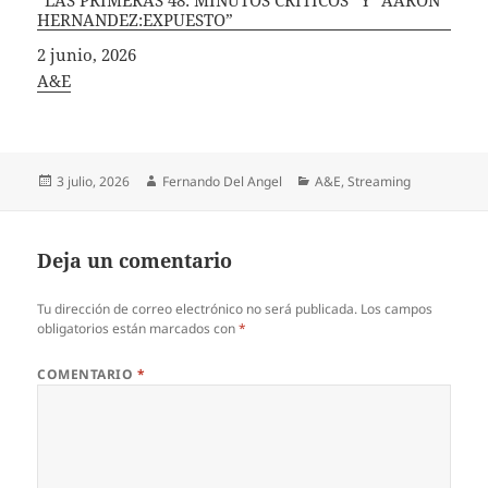
HERNANDEZ:EXPUESTO”
Fecha
2 junio, 2026
In relation to
A&E
Publicado
Autor
Categorías
3 julio, 2026
Fernando Del Angel
A&E
,
Streaming
el
Deja un comentario
Tu dirección de correo electrónico no será publicada.
Los campos
obligatorios están marcados con
*
COMENTARIO
*