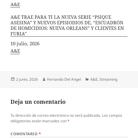
In relation to
A&E
A&E TRAE PARA TI LA NUEVA SERIE “PSIQUE
ASESINA” Y NUEVOS EPISIODIOS DE, “ESCUADRÓN
DE HOMICIDIOS: NUEVA ORLEANS” Y CLIENTES EN
FURIA”
Fecha
10 julio, 2026
In relation to
A&E
Publicado
Autor
Categorías
2 junio, 2026
Fernando Del Angel
A&E
,
Streaming
el
Deja un comentario
Tu dirección de correo electrónico no será publicada.
Los campos
obligatorios están marcados con
*
COMENTARIO
*