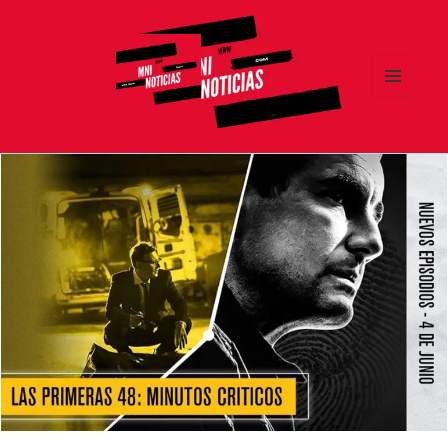
MENÚ
Y
MNI NOTICIAS
WIDGETS