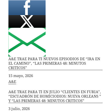
A&E TRAE PARA TI NUEVOS EPISODIOS DE “IRA EN
EL CAMINO”, “LAS PRIMERAS 48: MINUTOS
CRITICOS”
Fecha
15 mayo, 2026
In relation to
A&E
A&E TRAE PARA TI EN JULIO “CLIENTES EN FURIA”,
“ESCUADRÓN DE HOMICIODIOS: NUEVA ORLEANS ”
Y “LAS PRIMERAS 48: MINUTOS CRITICOS”
Fecha
3 julio, 2026