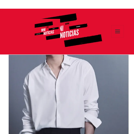
Ir
al
contenido
MENÚ
Y
MNI NOTICIAS
WIDGETS