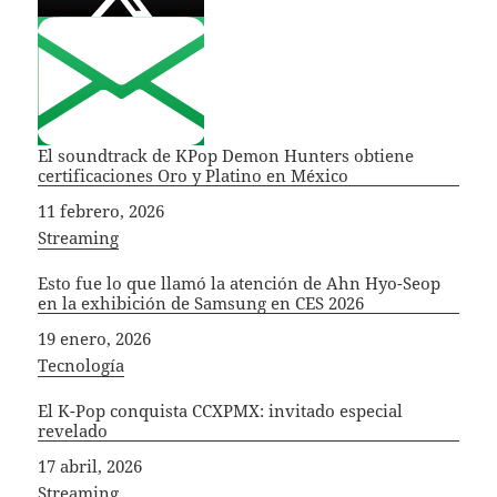
El soundtrack de KPop Demon Hunters obtiene
certificaciones Oro y Platino en México
Fecha
11 febrero, 2026
In relation to
Streaming
Esto fue lo que llamó la atención de Ahn Hyo-Seop
en la exhibición de Samsung en CES 2026
Fecha
19 enero, 2026
In relation to
Tecnología
El K-Pop conquista CCXPMX: invitado especial
revelado
Fecha
17 abril, 2026
In relation to
Streaming