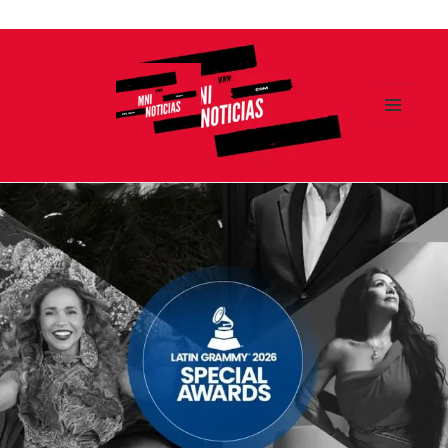
Ir
al
contenido
MENÚ
Y
MNI NOTICIAS
WIDGETS