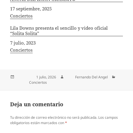
Fecha
17 septiembre, 2025
In relation to
Conciertos
Lila Downs presenta el sencillo y video oficial
“Solita Solita”
Fecha
7 julio, 2023
In relation to
Conciertos
Publicado el
1 julio, 2026
Autor
Fernando Del Angel
Categorías
Conciertos
Deja un comentario
Tu dirección de correo electrónico no será publicada.
Los campos
obligatorios están marcados con
*