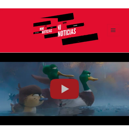
Ir
al
contenido
MENÚ
Y
MNI NOTICIAS
WIDGETS