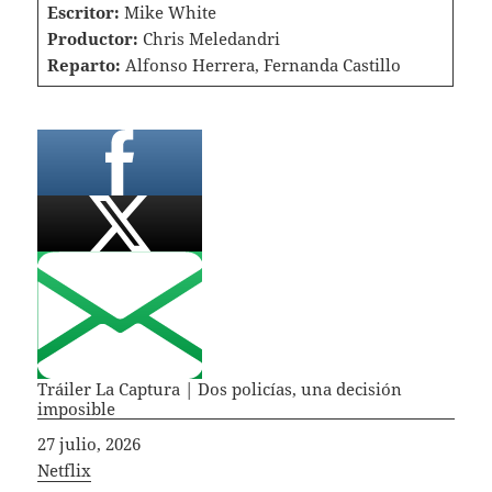
Escritor:
Mike White
Productor:
Chris Meledandri
Reparto:
Alfonso Herrera, Fernanda Castillo
Tráiler La Captura | Dos policías, una decisión
imposible
Fecha
27 julio, 2026
In relation to
Netflix