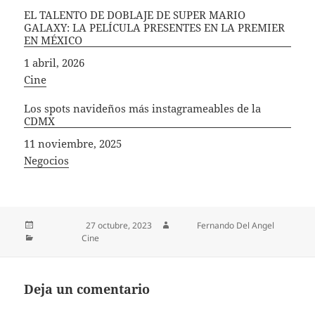
EL TALENTO DE DOBLAJE DE SUPER MARIO
GALAXY: LA PELÍCULA PRESENTES EN LA PREMIER
EN MÉXICO
Fecha
1 abril, 2026
In relation to
Cine
Los spots navideños más instagrameables de la
CDMX
Fecha
11 noviembre, 2025
In relation to
Negocios
Publicado el
27 octubre, 2023
Autor
Fernando Del Angel
Categorías
Cine
Deja un comentario