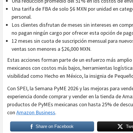
Una reducción promedio del 51% en los costos de enví
Una tarifa de FBA de solo $6 MXN por unidad en categ
personal.
Los clientes disfrutan de meses sin intereses en com
no pagan ningún cargo por ofrecer esta opción de pag
12 meses sin cuota de suscripción mensual para nuev
ventas son menores a $26,000 MXN.
Estas acciones forman parte de un esfuerzo más amplio
mexicanos con costos más bajos, herramientas logístic
visibilidad como Hecho en México, la insignia de Peque
Con SPEI, la Semana PyME 2026 y las mejoras para vend
experiencia donde comprar y vender en la tienda de Ama
productos de PyMEs mexicanas con hasta 25% de desc
con
Amazon Business
.
Share on Facebook
Twe