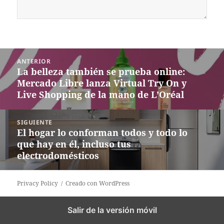
Navegación
ANTERIOR
de
La belleza también se prueba online:
Entrada
entradas
Mercado Libre lanza Virtual Try On y
anterior:
Live Shopping de la mano de L’Oréal
SIGUIENTE
El hogar lo conforman todos y todo lo
Siguiente
que hay en él, incluso tus
entrada:
electrodomésticos
Privacy Policy
Creado con WordPress
Salir de la versión móvil