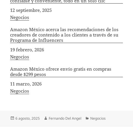
confiable y conveniente, todo en un solo clic
Fecha
12 septiembre, 2025
In relation to
Negocios
Amazon México acerca las recomendaciones de los
creadores de contenido a los clientes a través de su
Programa de Influencers
Fecha
19 febrero, 2026
In relation to
Negocios
Amazon México ofrece envío gratis en compras
desde $299 pesos
Fecha
11 marzo, 2026
In relation to
Negocios
Publicado
Autor
Categorías
6 agosto, 2025
Fernando Del Angel
Negocios
el