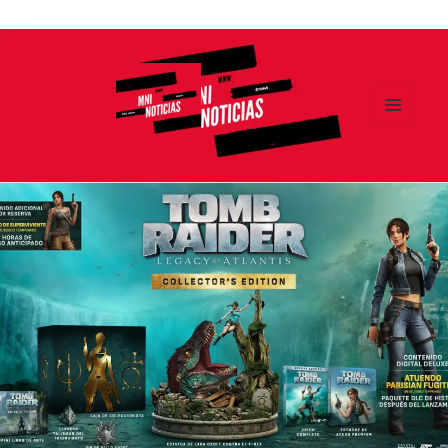
Ir
al
contenido
MENÚ
Y
MNI NOTICIAS
WIDGETS