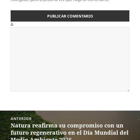
Δ
Navegación
ANTERIOR
de
Natura reafirma su compromiso con un
Entrada
entradas
futuro regenerativo en el Día Mundial del
anterior:
Medio Ambiente 2026