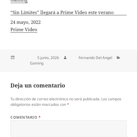
“Sin Límites” llegará a Prime Video este verano
Fecha
24 mayo, 2022
In relation to
Prime Video
Publicado el
5 junio, 2026
Autor
Fernando Del Angel
Categorías
Gaming
Deja un comentario
Tu dirección de correo electrónico no será publicada.
Los campos
obligatorios están marcados con
*
COMENTARIO
*