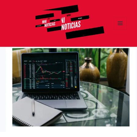
MENÚ
Y
MNI NOTICIAS
WIDGETS