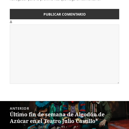
Δ
Navegación
ANTERIOR
de
Último fin de semana de Algodón de
Entrada
entradas
Azúcar en el Teatro Julio Castillo*
anterior: