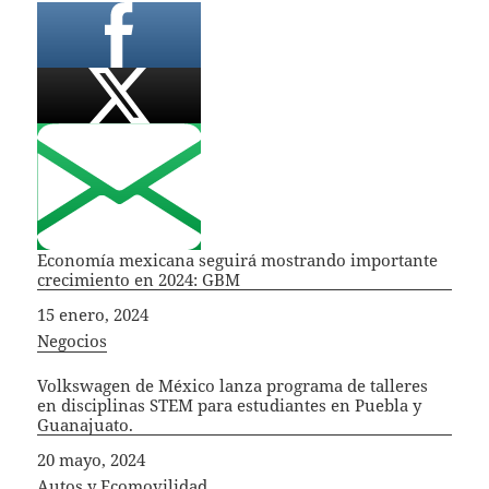
Economía mexicana seguirá mostrando importante
crecimiento en 2024: GBM
Fecha
15 enero, 2024
In relation to
Negocios
Volkswagen de México lanza programa de talleres
en disciplinas STEM para estudiantes en Puebla y
Guanajuato.
Fecha
20 mayo, 2024
In relation to
Autos y Ecomovilidad