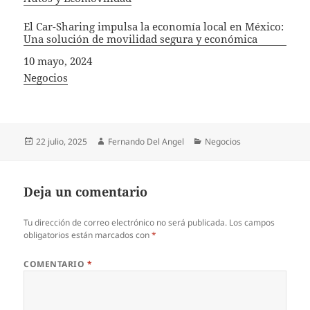
El Car-Sharing impulsa la economía local en México:
Una solución de movilidad segura y económica
Fecha
10 mayo, 2024
In relation to
Negocios
Publicado
Autor
Categorías
22 julio, 2025
Fernando Del Angel
Negocios
el
Deja un comentario
Tu dirección de correo electrónico no será publicada.
Los campos
obligatorios están marcados con
*
COMENTARIO
*