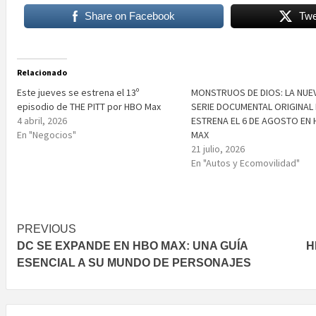
Share on Facebook
Twe
Relacionado
Este jueves se estrena el 13º
MONSTRUOS DE DIOS: LA NUE
episodio de THE PITT por HBO Max
SERIE DOCUMENTAL ORIGINAL
4 abril, 2026
ESTRENA EL 6 DE AGOSTO EN
En "Negocios"
MAX
21 julio, 2026
En "Autos y Ecomovilidad"
Post
PREVIOUS
DC SE EXPANDE EN HBO MAX: UNA GUÍA
H
navigation
ESENCIAL A SU MUNDO DE PERSONAJES