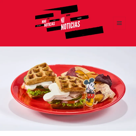
MENÚ
Y
MNI NOTICIAS
WIDGETS