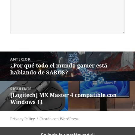
Navegación
ANTERIOR
de
¿Por qué todo el mundo gamer está
Entrada
entradas
hablando de SAROS?
anterior:
SIGUIENTE
[Logitech] MX Master 4 compatible con
Siguiente
Windows 11
entrada:
Privacy Policy
Creado con WordPress
Salir de la versión móvil