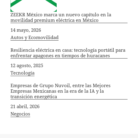
ZEEKR México marca un nuevo capítulo en la
movilidad premium eléctrica en México
Fecha
14 mayo, 2026
In relation to
Autos y Ecomovilidad
Resiliencia eléctrica en casa: tecnología portátil para
enfrentar apagones en tiempos de huracanes
Fecha
12 agosto, 2025
In relation to
Tecnología
Empresas de Grupo Nuvoil, entre las Mejores
Empresas Mexicanas en la era de la IA y la
transición energética
Fecha
21 abril, 2026
In relation to
Negocios