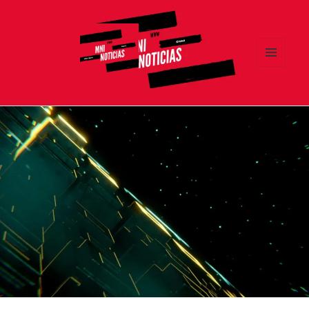
MENÚ
Y
MNI NOTICIAS
WIDGETS