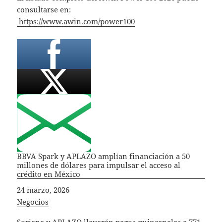
consultarse en:
https://www.awin.com/power100
BBVA Spark y APLAZO amplían financiación a 50
millones de dólares para impulsar el acceso al
crédito en México
Fecha
24 marzo, 2026
In relation to
Negocios
Soriana y APLAZO llevarán pagos quincenales a 771