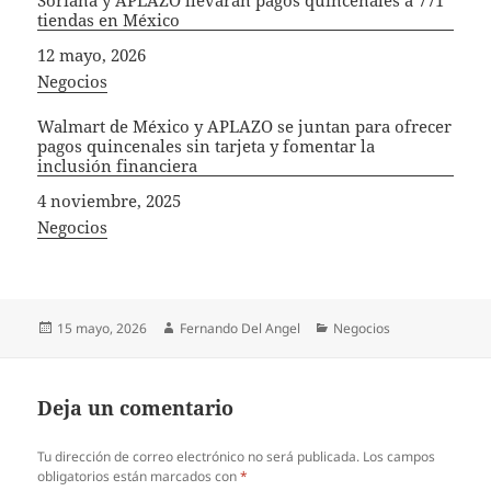
tiendas en México
Fecha
12 mayo, 2026
In relation to
Negocios
Walmart de México y APLAZO se juntan para ofrecer
pagos quincenales sin tarjeta y fomentar la
inclusión financiera
Fecha
4 noviembre, 2025
In relation to
Negocios
Publicado
Autor
Categorías
15 mayo, 2026
Fernando Del Angel
Negocios
el
Deja un comentario
Tu dirección de correo electrónico no será publicada.
Los campos
obligatorios están marcados con
*