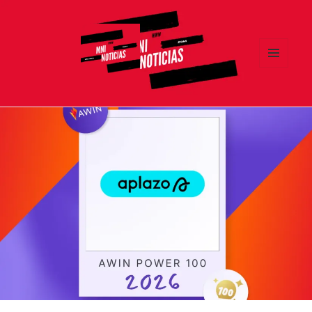
MENÚ
Y
MNI NOTICIAS
WIDGETS