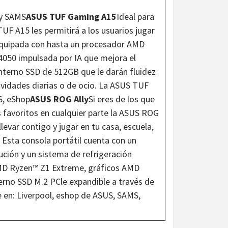
 y SAMS
ASUS TUF Gaming A15
Ideal para
UF A15 les permitirá a los usuarios jugar
. Equipada con hasta un procesador AMD
050 impulsada por IA que mejora el
nterno SSD de 512GB que le darán fluidez
tividades diarias o de ocio. La ASUS TUF
S, eShop
ASUS ROG Ally
Si eres de los que
s favoritos en cualquier parte la ASUS ROG
 llevar contigo y jugar en tu casa, escuela,
 Esta consola portátil cuenta con un
lución y un sistema de refrigeración
AMD Ryzen™ Z1 Extreme, gráficos AMD
rno SSD M.2 PCle expandible a través de
 en: Liverpool, eshop de ASUS, SAMS,