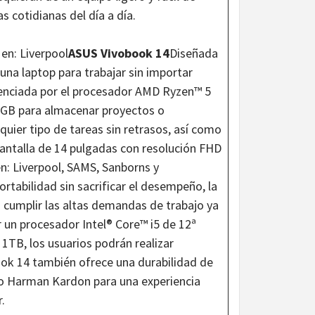
as cotidianas del día a día.
en: Liverpool
ASUS Vivobook 14
Diseñada
 una laptop para trabajar sin importar
enciada por el procesador AMD Ryzen™ 5
2GB para almacenar proyectos o
uier tipo de tareas sin retrasos, así como
pantalla de 14 pulgadas con resolución FHD
n: Liverpool, SAMS, Sanborns y
portabilidad sin sacrificar el desempeño, la
cumplir las altas demandas de trabajo ya
r un procesador Intel® Core™ i5 de 12ª
TB, los usuarios podrán realizar
ook 14 también ofrece una durabilidad de
do Harman Kardon para una experiencia
.