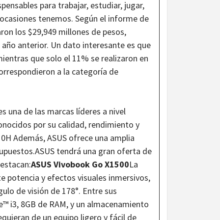
pensables para trabajar, estudiar, jugar,
 ocasiones tenemos. Según el informe de
aron los $29,949 millones de pesos,
ño anterior. Un dato interesante es que
mientras que solo el 11% se realizaron en
correspondieron a la categoría de
s una de las marcas líderes a nivel
onocidos por su calidad, rendimiento y
 810H Además, ASUS ofrece una amplia
supuestos.ASUS tendrá una gran oferta de
destacan:
ASUS Vivobook Go X1500
La
 potencia y efectos visuales inmersivos,
ulo de visión de 178°. Entre sus
re™ i3, 8GB de RAM, y un almacenamiento
quieran de un equipo ligero y fácil de