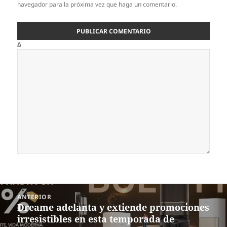
navegador para la próxima vez que haga un comentario.
Δ
Navegación
ANTERIOR
de
Dreame adelanta y extiende promociones
Entrada
entradas
irresistibles en esta temporada de
anterior: