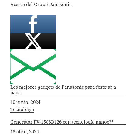
Acerca del Grupo Panasonic
Los mejores gadgets de Panasonic para festejar a
papá
Fecha
10 junio, 2024
In relation to
Tecnología
Generator FV-15CSD126 con tecnología nanoe™
Fecha
18 abril, 2024