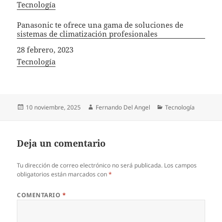
In relation to
Tecnología
Panasonic te ofrece una gama de soluciones de
sistemas de climatización profesionales
Fecha
28 febrero, 2023
In relation to
Tecnología
Publicado
Autor
Categorías
10 noviembre, 2025
Fernando Del Angel
Tecnología
el
Deja un comentario
Tu dirección de correo electrónico no será publicada.
Los campos
obligatorios están marcados con
*
COMENTARIO
*