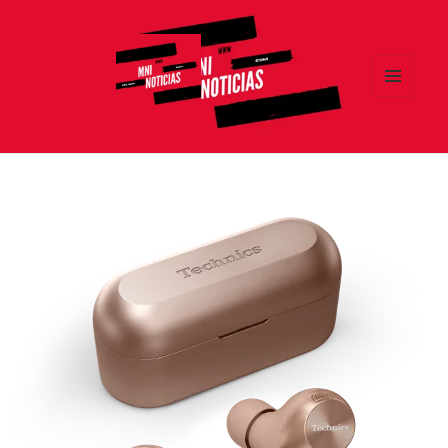
MENÚ
Y
MNI NOTICIAS
WIDGETS