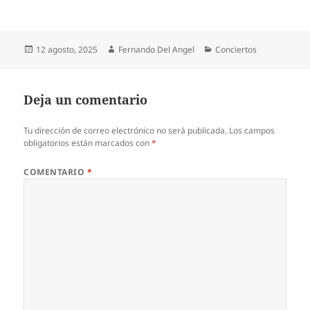
Publicado
Autor
Categorías
12 agosto, 2025
Fernando Del Angel
Conciertos
el
Deja un comentario
Tu dirección de correo electrónico no será publicada.
Los campos
obligatorios están marcados con
*
COMENTARIO
*