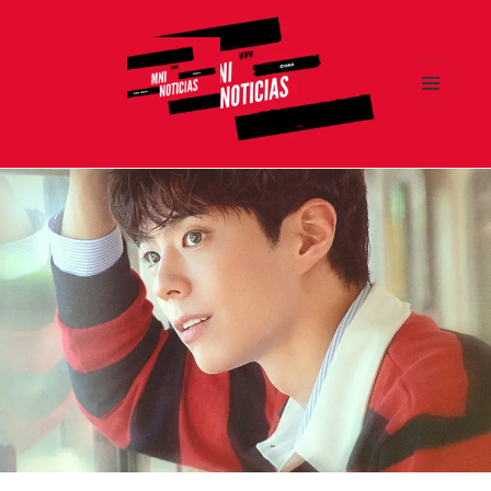
MENÚ
Y
MNI NOTICIAS
WIDGETS