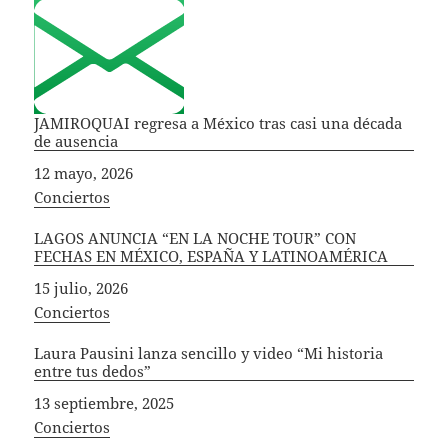
JAMIROQUAI regresa a México tras casi una década
de ausencia
Fecha
12 mayo, 2026
In relation to
Conciertos
LAGOS ANUNCIA “EN LA NOCHE TOUR” CON
FECHAS EN MÉXICO, ESPAÑA Y LATINOAMÉRICA
Fecha
15 julio, 2026
In relation to
Conciertos
Laura Pausini lanza sencillo y video “Mi historia
entre tus dedos”
Fecha
13 septiembre, 2025
In relation to
Conciertos