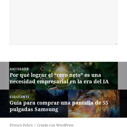
Navegación
ANTERIOR
de
Por qué lograr el “cero neto” es una
Entrada
entradas
necesidad empresarial en la era del IA
anterior:
SIGUIENTE
Guía para comprar una pantalla de 55
Siguiente
pulgadas Samsung
entrada:
Privacy Policy
Creado con WordPress