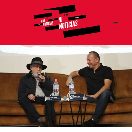
MENÚ
Y
MNI NOTICIAS
WIDGETS