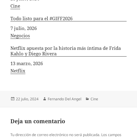
In relation to
Cine
Todo listo para el #GIFF2026
Fecha
7 julio, 2026
In relation to
Negocios
Netflix apuesta por la historia más íntima de Frida
Kahlo y Diego Rivera
Fecha
13 marzo, 2026
In relation to
Netflix
Publicado
Autor
Categorías
22 julio, 2024
Fernando Del Angel
Cine
el
Deja un comentario
Tu dirección de correo electrónico no será publicada.
Los campos