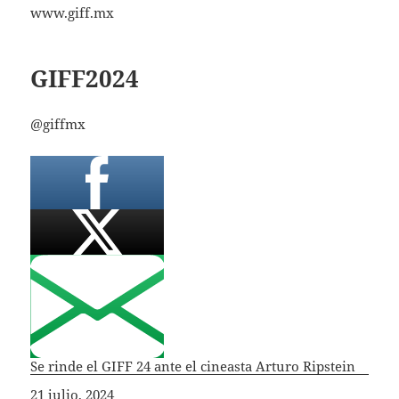
www.giff.mx
GIFF2024
@giffmx
Se rinde el GIFF 24 ante el cineasta Arturo Ripstein
Fecha
21 julio, 2024