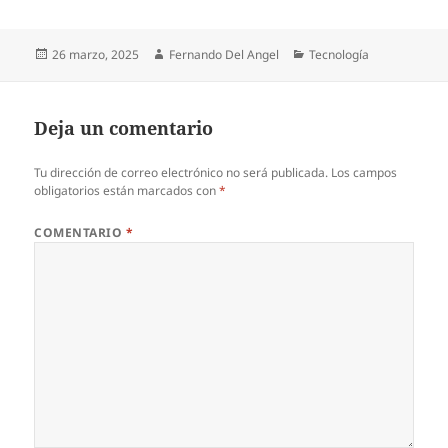
Publicado
Autor
Categorías
26 marzo, 2025
Fernando Del Angel
Tecnología
el
Deja un comentario
Tu dirección de correo electrónico no será publicada.
Los campos
obligatorios están marcados con
*
COMENTARIO
*