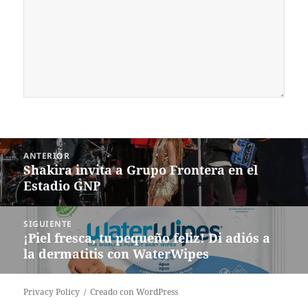
Navegación
ANTERIOR
de
Shakira invita a Grupo Frontera en el
Entrada
entradas
Estadio GNP
anterior:
SIGUIENTE
¡Piel fresca, tu pequeño feliz! Di adiós a
Siguiente
la dermatitis con WaterWipes
entrada:
Privacy Policy
Creado con WordPress