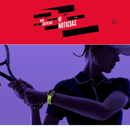
MENÚ
Y
MNI NOTICIAS
WIDGETS