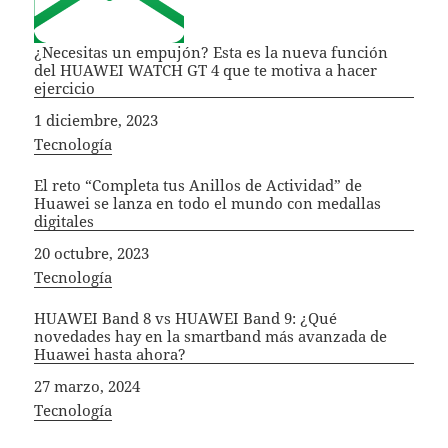
¿Necesitas un empujón? Esta es la nueva función
del HUAWEI WATCH GT 4 que te motiva a hacer
ejercicio
Fecha
1 diciembre, 2023
In relation to
Tecnología
El reto “Completa tus Anillos de Actividad” de
Huawei se lanza en todo el mundo con medallas
digitales
Fecha
20 octubre, 2023
In relation to
Tecnología
HUAWEI Band 8 vs HUAWEI Band 9: ¿Qué
novedades hay en la smartband más avanzada de
Huawei hasta ahora?
Fecha
27 marzo, 2024
In relation to
Tecnología