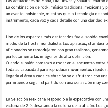
Las actuaciones de Maná, Lila Downs y Shakira llenaron e
La combinación de rock, música tradicional mexicana y po
un evento inolvidable, mientras que la tecnología de son
instrumento, cada voz y cada detalle con una claridad ex
Uno de los aspectos más destacados fue el sonido envolv
medio de la fiesta mundialista. Los aplausos, el ambient
aficionados se reprodujeron con gran realismo, genera
perfectamente las imágenes de alta definición.
Cuando el balón comenzó a rodar en el encuentro entre M
toda su capacidad para reproducir movimientos rápidos s
llegada al área y cada celebración se disfrutaron con una
permitiendo seguir el partido con una sensación muy cerca
La Selección Mexicana respondió a la expectativa con un
victoria de 2-0, desatando la euforia de la afición. Los go