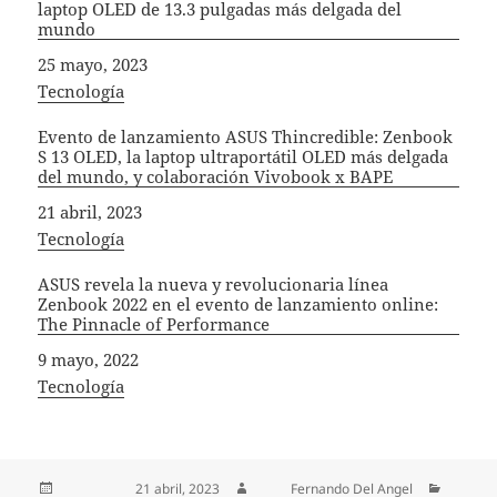
laptop OLED de 13.3 pulgadas más delgada del
mundo
Fecha
25 mayo, 2023
In relation to
Tecnología
Evento de lanzamiento ASUS Thincredible: Zenbook
S 13 OLED, la laptop ultraportátil OLED más delgada
del mundo, y colaboración Vivobook x BAPE
Fecha
21 abril, 2023
In relation to
Tecnología
ASUS revela la nueva y revolucionaria línea
Zenbook 2022 en el evento de lanzamiento online:
The Pinnacle of Performance
Fecha
9 mayo, 2022
In relation to
Tecnología
Publicado el
21 abril, 2023
Autor
Fernando Del Angel