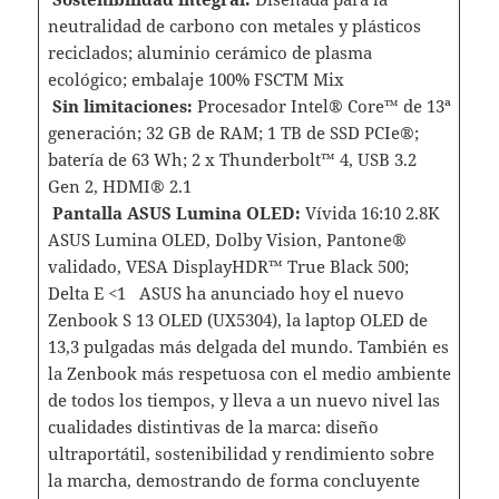
neutralidad de carbono con metales y plásticos
reciclados; aluminio cerámico de plasma
ecológico; embalaje 100% FSCTM Mix
Sin limitaciones:
Procesador Intel® Core™ de 13ª
generación; 32 GB de RAM; 1 TB de SSD PCIe®;
batería de 63 Wh; 2 x Thunderbolt™ 4, USB 3.2
Gen 2, HDMI® 2.1
Pantalla ASUS Lumina OLED:
Vívida 16:10 2.8K
ASUS Lumina OLED, Dolby Vision, Pantone®
validado, VESA DisplayHDR™ True Black 500;
Delta E <1 ASUS ha anunciado hoy el nuevo
Zenbook S 13 OLED (UX5304), la laptop OLED de
13,3 pulgadas más delgada del mundo. También es
la Zenbook más respetuosa con el medio ambiente
de todos los tiempos, y lleva a un nuevo nivel las
cualidades distintivas de la marca: diseño
ultraportátil, sostenibilidad y rendimiento sobre
la marcha, demostrando de forma concluyente