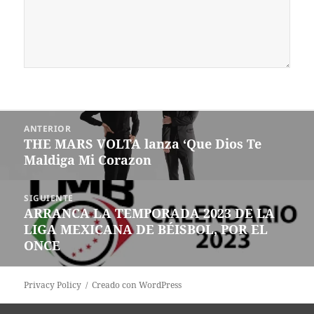
Navegación
ANTERIOR
de
THE MARS VOLTA lanza ‘Que Dios Te
Entrada
entradas
Maldiga Mi Corazon
anterior:
SIGUIENTE
ARRANCA LA TEMPORADA 2023 DE LA
Siguiente
LIGA MEXICANA DE BÉISBOL, POR EL
entrada:
ONCE
Privacy Policy
Creado con WordPress