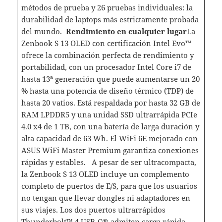
métodos de prueba y 26 pruebas individuales: la
durabilidad de laptops más estrictamente probada
del mundo.
Rendimiento en cualquier lugar
La
Zenbook S 13 OLED con certificación Intel Evo™
ofrece la combinación perfecta de rendimiento y
portabilidad, con un procesador Intel Core i7 de
hasta 13ª generación que puede aumentarse un 20
% hasta una potencia de diseño térmico (TDP) de
hasta 20 vatios. Está respaldada por hasta 32 GB de
RAM LPDDR5 y una unidad SSD ultrarrápida PCIe
4.0 x4 de 1 TB, con una batería de larga duración y
alta capacidad de 63 Wh. El WiFi 6E mejorado con
ASUS WiFi Master Premium garantiza conexiones
rápidas y estables. A pesar de ser ultracompacta,
la Zenbook S 13 OLED incluye un complemento
completo de puertos de E/S, para que los usuarios
no tengan que llevar dongles ni adaptadores en
sus viajes. Los dos puertos ultrarrápidos
Thunderbolt™ 4 USB-C® admiten carga rápida,