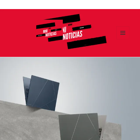
Ir
al
contenido
MENÚ
Y
MNI NOTICIAS
WIDGETS