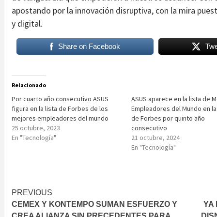
apostando por la innovación disruptiva, con la mira pue
y digital.
Share on Facebook
Twe
Relacionado
Por cuarto año consecutivo ASUS
ASUS aparece en la lista de 
figura en la lista de Forbes de los
Empleadores del Mundo en la 
mejores empleadores del mundo
de Forbes por quinto año
25 octubre, 2023
consecutivo
En "Tecnología"
21 octubre, 2024
En "Tecnología"
Post
PREVIOUS
CEMEX Y KONTEMPO SUMAN ESFUERZO Y
YA
navigation
CREA ALIANZA SIN PRECEDENTES PARA
DIS