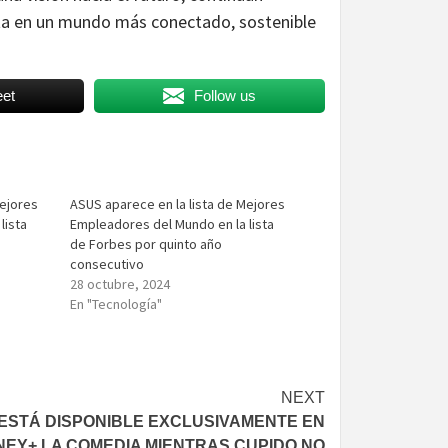
sta en un mundo más conectado, sostenible
et
Follow us
Mejores
ASUS aparece en la lista de Mejores
lista
Empleadores del Mundo en la lista
de Forbes por quinto año
consecutivo
28 octubre, 2024
En "Tecnología"
NEXT
 ESTÁ DISPONIBLE EXCLUSIVAMENTE EN
NEY+ LA COMEDIA MIENTRAS CUPIDO NO