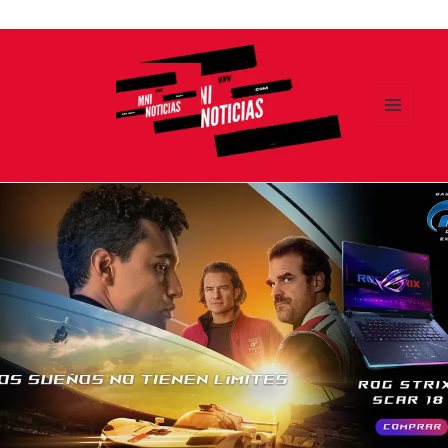
Ir
al
contenido
MENÚ
Y
MNI NOTICIAS
WIDGETS