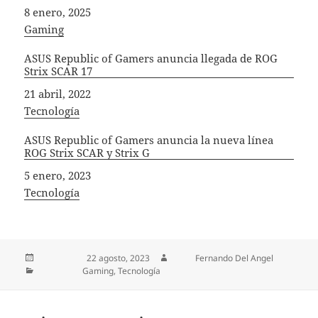
Fecha
8 enero, 2025
In relation to
Gaming
ASUS Republic of Gamers anuncia llegada de ROG
Strix SCAR 17
Fecha
21 abril, 2022
In relation to
Tecnología
ASUS Republic of Gamers anuncia la nueva línea
ROG Strix SCAR y Strix G
Fecha
5 enero, 2023
In relation to
Tecnología
Publicado el
22 agosto, 2023
Autor
Fernando Del Angel
Categorías
Gaming
,
Tecnología