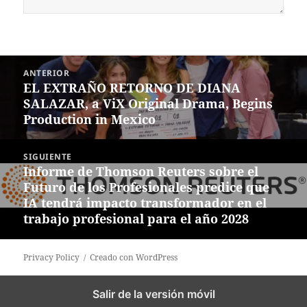
Navegación
ANTERIOR
de
EL EXTRAÑO RETORNO DE DIANA
Entrada
entradas
SALAZAR, a ViX Original Drama, Begins
anterior:
Production in Mexico
SIGUIENTE
Informe de Thomson Reuters sobre el
Siguiente
Futuro de los Profesionales predice que
entrada:
IA tendrá impacto transformador en el
trabajo profesional para el año 2028
Privacy Policy
Creado con WordPress
Salir de la versión móvil