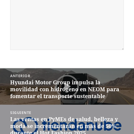
Navegación
ANTERIOR
de
Hyundai Motor Group impulsa la
Entrada
entradas
movilidad con hidrógeno en NEOM para
anterior:
fomentar el transporte sustentable
SIGUIENTE
Las ventas en PyMEs de salud, belleza y
Siguiente
moda se incrementarán en más de 50%
entrada:
durante el Hot Fashion 2025