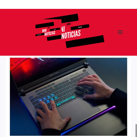
Ir
al
contenido
MENÚ
Y
MNI NOTICIAS
WIDGETS