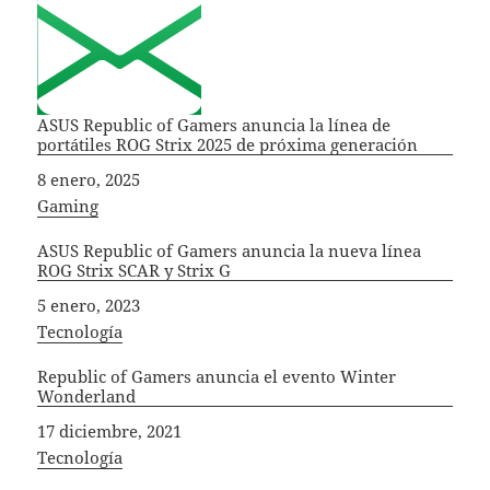
ASUS Republic of Gamers anuncia la línea de
portátiles ROG Strix 2025 de próxima generación
Fecha
8 enero, 2025
In relation to
Gaming
ASUS Republic of Gamers anuncia la nueva línea
ROG Strix SCAR y Strix G
Fecha
5 enero, 2023
In relation to
Tecnología
Republic of Gamers anuncia el evento Winter
Wonderland
Fecha
17 diciembre, 2021
In relation to
Tecnología