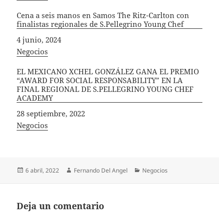
Cena a seis manos en Samos The Ritz-Carlton con
finalistas regionales de S.Pellegrino Young Chef
Fecha
4 junio, 2024
In relation to
Negocios
EL MEXICANO XCHEL GONZÁLEZ GANA EL PREMIO
“AWARD FOR SOCIAL RESPONSABILITY” EN LA
FINAL REGIONAL DE S.PELLEGRINO YOUNG CHEF
ACADEMY
Fecha
28 septiembre, 2022
In relation to
Negocios
Publicado
Autor
Categorías
6 abril, 2022
Fernando Del Angel
Negocios
el
Deja un comentario