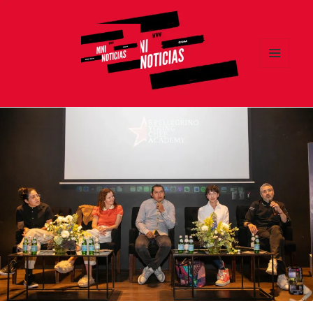
MENÚ
Y
MNI NOTICIAS
WIDGETS